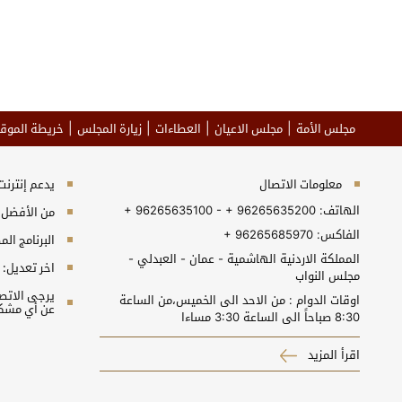
مجلس الأمة
مجلس الاعيان
العطاءات
زيارة المجلس
خريطة الموق
معلومات الاتصال
يدعم إنترنت إكسبلورر 10+, جو
الهاتف:
+ 96265635100 - + 96265635200
من الأفضل مش
الفاكس:
+ 96265685970
البرنامج المطلوب 
المملكة الاردنية الهاشمية - عمان - العبدلي -
اخر تعديل:
مجلس النواب
اوقات الدوام : من الاحد الى الخميس،من الساعة
عن أي مشكل
8:30 صباحاً الى الساعة 3:30 مساءا
اقرأ المزيد