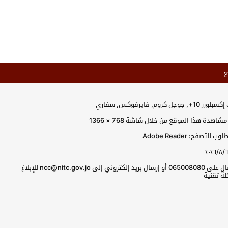
ع
جل كروم, فايرفوكس, سفاري
اهدة هذا الموقع من خلال شاشة 768 × 1366
للتصفح: Adobe Reader
٢٠٢٦/٨/٦
يرجى الاتصال على 065008080 أو إرسال بريد إلكتروني إلى ncc@nitc.gov.jo للإبلاغ
ة تقنية