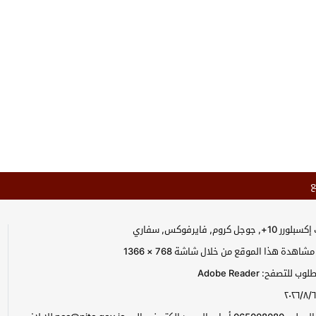
ع
جل كروم, فايرفوكس, سفاري
اهدة هذا الموقع من خلال شاشة 768 × 1366
للتصفح: Adobe Reader
٢٠٢٦/٨/٦