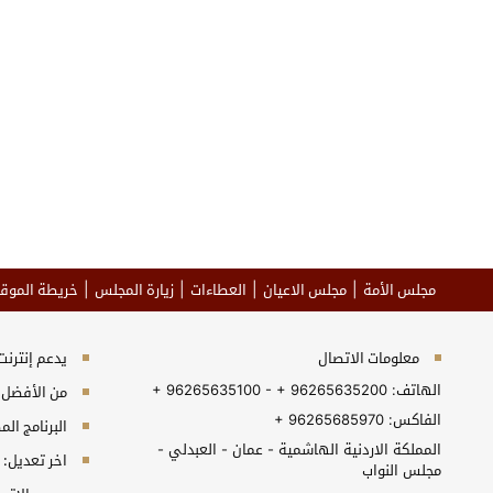
مجلس الأمة
مجلس الاعيان
العطاءات
زيارة المجلس
خريطة الموق
معلومات الاتصال
يدعم إنترنت إكسبلورر 10+, جو
الهاتف:
+ 96265635100 - + 96265635200
من الأفضل مش
الفاكس:
+ 96265685970
البرنامج المطلوب 
المملكة الاردنية الهاشمية - عمان - العبدلي -
اخر تعديل:
مجلس النواب