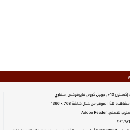
ع
جل كروم, فايرفوكس, سفاري
اهدة هذا الموقع من خلال شاشة 768 × 1366
للتصفح: Adobe Reader
٢٠٢٦/٨/٦