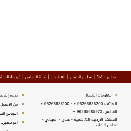
مجلس الأمة
مجلس الاعيان
العطاءات
زيارة المجلس
خريطة الموق
معلومات الاتصال
يدعم إنترنت إكسبلورر 10+, جو
الهاتف:
+ 96265635100 - + 96265635200
من الأفضل مش
الفاكس:
+ 96265685970
البرنامج المطلوب 
المملكة الاردنية الهاشمية - عمان - العبدلي -
اخر تعديل:
مجلس النواب