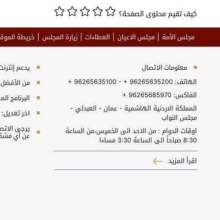
كيف تقيم محتوى الصفحة؟
مجلس الأمة
مجلس الاعيان
العطاءات
زيارة المجلس
خريطة الموق
معلومات الاتصال
يدعم إنترنت إكسبلورر 10+, جو
الهاتف:
+ 96265635100 - + 96265635200
من الأفضل مش
الفاكس:
+ 96265685970
البرنامج المطلوب 
المملكة الاردنية الهاشمية - عمان - العبدلي -
اخر تعديل:
مجلس النواب
اوقات الدوام : من الاحد الى الخميس،من الساعة
عن أي مشكل
8:30 صباحاً الى الساعة 3:30 مساءا
اقرأ المزيد