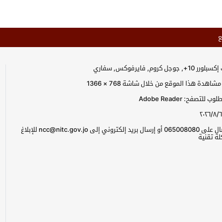
ع
جل كروم, فايرفوكس, سفاري
اهدة هذا الموقع من خلال شاشة 768 × 1366
للتصفح: Adobe Reader
٢٠٢٦/٨/٦
يرجى الاتصال على 065008080 أو إرسال بريد إلكتروني إلى ncc@nitc.gov.jo للإبلاغ
ة تقنية