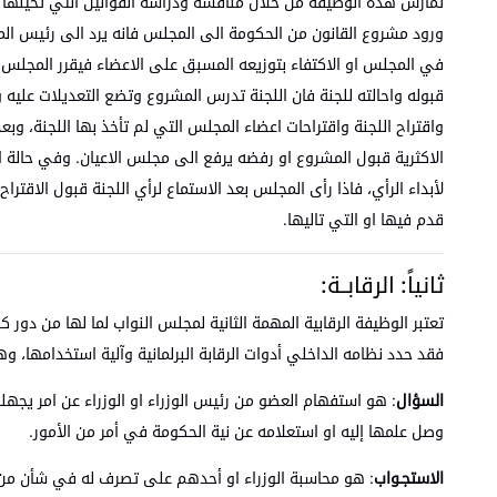
تمارس هذه الوظيفة من خلال مناقشة ودراسة القوانين التي تحيلها ال
ورود مشروع القانون من الحكومة الى المجلس فانه يرد الى رئيس ال
في المجلس او الاكتفاء بتوزيعه المسبق على الاعضاء فيقرر المجلس ام
قبوله واحالته للجنة فان اللجنة تدرس المشروع وتضع التعديلات عليه و
واقتراح اللجنة واقتراحات اعضاء المجلس التي لم تأخذ بها اللجنة، وبع
الاكثرية قبول المشروع او رفضه يرفع الى مجلس الاعيان. وفي حالة اق
لأبداء الرأي، فاذا رأى المجلس بعد الاستماع لرأي اللجنة قبول الا
قدم فيها او التي تاليها.
ثانياً: الرقابــة:
تعتبر الوظيفة الرقابية المهمة الثانية لمجلس النواب لما لها من د
فقد حدد نظامه الداخلي أدوات الرقابة البرلمانية وآلية استخدامها، 
السؤال
: هو استفهام العضو من رئيس الوزراء او الوزراء عن امر 
وصل علمها إليه او استعلامه عن نية الحكومة في أمر من الأمور.
الاستجـواب
: هو محاسبة الوزراء او أحدهم على تصرف له في شأن من 