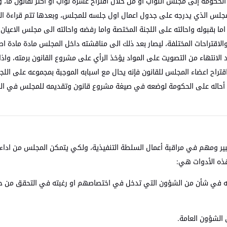
حكومة إلى مجلس النواب أو من خلال اقتراح عشرة نواب او أكثر لقانون ما، 
مجلس الذي يدرجه على جدول اعمال اول جلسه للمجلس، وبعدها تتم قراءة الم
ا بقبوله واحالته على اللجنة المختصة واما رفضه واحالته الى مجلس الاعيان
الاقتراحات المختلفة، ليصار بعد ذلك الى مناقشته داخل المجلس مادة مادة اصل
د الانتهاء من التصويت على المواد يؤخذ الرأي على مشروع القانون برمته، واذا
تراح اعضاء المجلس للقانون فإنه يحال مع اسبابه الموجبة بمجموعه على اللج
قتراح أحاله على الحكومة لوضعه في صيغة مشروع قانون وتقديمه للمجلس في ال
ور كبير ومهم في مراقبة أعمال السلطة التنفيذية، ولكي يتمكن المجلس من ادا
وهذه الأدوات هي:
يجهله في شأن من الشؤون التي تدخل في اختصاصهم او رغبته في التحقق من 
الشؤون العامة.