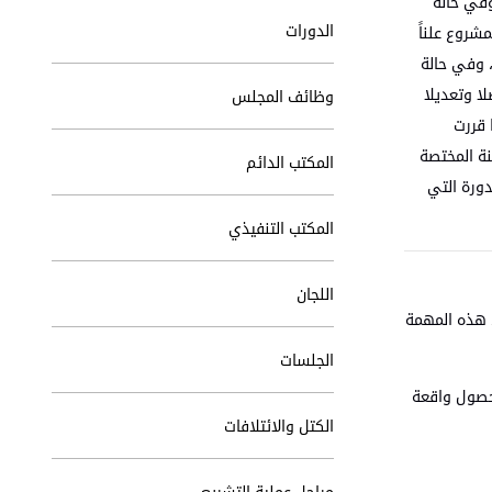
وفي حالة
الدورات
شروع علناً
، وفي حالة
ا وتعديلا
وظائف المجلس
 قررت
نة المختصة
المكتب الدائم
دورة التي
المكتب التنفيذي
اللجان
ء هذه المهمة
الجلسات
حصول واقعة
الكتل والائتلافات
مراحل عملية التشريع