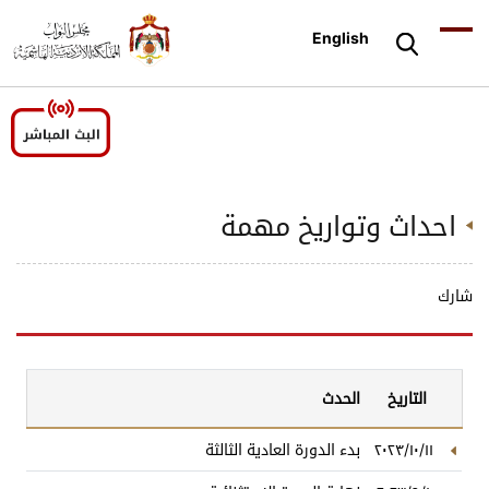
English
احداث وتواريخ مهمة
شارك
التاريخ
الحدث
٢٠٢٣/١٠/١١
بدء الدورة العادية الثالثة