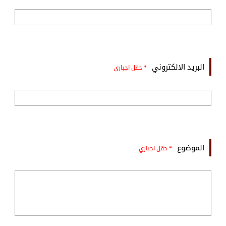
البريد الالكتروني
* حقل اجباري
الموضوع
* حقل اجباري