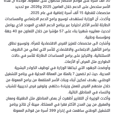
30 ألف أسرة على قوائم الانتظار للحصول على المعونة، مؤكدة أن هذه
الأسر ستحصل على الدعم خلال العامين 2025 و2026، مع تحديد
مخصصات لتغطية 15 ألف أسرة إضافية في عام 2025.
وأكدت، أن الوزارة تستهدف توسيع برامج الدعم الاجتماعي والمساعدات
الطارئة للأسر الأكثر احتياجا عبر برنامج الدعم النقدي الموحد الذي يواصل
تحديث معاييره شهريا بناء على 57 مؤشرا من خلال التعاون مع 40 جهة
ومؤسسة وطنية.
وأشارت الى مخصصات لتعزيز الفرص الاقتصادية للمرأة، وتوسيع نطاق
برامج التأهيل الاجتماعي والاقتصادي للأسر التي تعاني من الظروف
الاستثنائية، والتركيز على برامج المساعدات الطارئة للأسر في حالات
الطوارئ مثل المرض أو الأزمات.
وأوضحت الجهود التي تبذلها الوزارة في توظيف الكوادر البشرية
المدربة، حيث تم تضمين 7 بالمئة من العمالة المحلية في برنامج التشغيل
الوطني، بهدف تمكين أبناء وبنات الأسر المنتفعة من برامج المعونة من
خلال منحهم الفرص للعمل وزيادة دخلهم، وتوفير فرص تدريبية للشباب
والنساء في المناطق النائية.
وأكدت الوزيرة أن التقارير أظهرت أن بعض المناطق مثل الطفيلة ومعان
والمفرق من بين المدن الأكثر فقرا في المملكة، مبينة أن نتائج برنامج
التشغيل الوطني ساهمت في إخراج 399 أسرة من قوائم المعونة