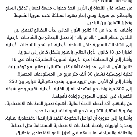
والقطاعات الاقتصادية.
من جهته، قال القضاة إن الأردن اتخذ خطوات مهمة لضمان تدفق السلع
والبضائع مع سوريا، وفي إطار جهود المملكة لدعم سوريا الشقيقة
وتعزيز التعاون بين البلدين.
وأضاف أنه بدءا من 16 كانون الأول الحالي بدأت البضائع تتدفق بين
البلدين بنظام النقل "باك تو باك" إذ تحمل البضائع من الشاحنات الأردنية
إلى الشاحنات السورية داخل الساحة الأردنية، ثم سُمح للشاحنات الأردنية
اعتبارا من 18 كانون الأول الحالي بالعبور بشكل كامل إلى سوريا.
وأشار إلى أن المنطقة الحرة الأردنية السورية المشتركة بدأت في 16
كانون الأول الحالي بعد إعادة تأهليها باستقبال البضائع، مع توفير بنية
تحتية لوجستية تشمل 30 ألف متر مربع من المستودعات المجهزة.
وأشار إلى أن الأردن عرض تزويد سوريا بقدرة كهربائية تتراوح بين 250
إلى 300 ميغاواط، مع استعداد الفرق الفنية الأردنية لتقييم وضع شبكة
الكهرباء في الجنوب السوري وإعادة تأهيلها.
من جانبهم، أكد أعضاء اللجنة المالية، أهمية تحفيز القطاعات الاقتصادية،
وضرورة استقرار التشريعات مع المرونة لاستيعاب الجديد.
وأشاروا إلى ضرورة أن تواصل الحكومة تنفيذ قراراتها الاقتصادية بعناية،
وتحديد أولويات واضحة للقطاعات الاقتصادية المستدامة مثل الصناعة
والطاقة والسياحة، بما يسهم في تعزيز النمو الاقتصادي وتحقيق