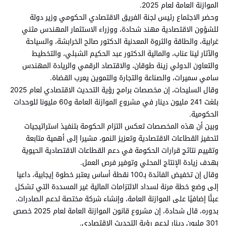
الموازنة العامة لعام 2025.
وحضر الاجتماع رئيس لجنة الفريق الاقتصادي الحكومي وزير دولة
للشؤون الاقتصادية مهند شحادة، ووزراء الاستثمار المهندس مثني
غرابية، والطاقة والثروة المعدنية الدكتور صالح الخرابشة، والسياحة
والآثار لينا عناب، والمالية الدكتور عبد الحكيم الشبلي، والتخطيط
والتعاون الدولي زينة طوقان، والاقتصاد الرقمي والريادة المهندس
سامي سميرات، والصناعة والتجارة والتموين يعرب القضاة.
وقال السليحات، إن مخصصات برامج رؤية التحديث الاقتصادي لعام 2025
بلغت 241 مليون دينار في مشروع الموازنة العامة و60 مليونا للوحدات
الحكومية.
وبين أن هذه المخصصات تعكس التزام الحكومة بتنفيذ استراتيجيات
لتحفيز القطاعات الاقتصادية وتعزيز النمو، مشيرا إلى أهمية متابعة
وتقييم نتائج قرارات الحكومة في دعم القطاعات الاقتصادية الحيوية
بهدف زيادة الإنتاج المحلي وتوفير فرص العمل.
وقال إن تخفيض الفائدة بـ100 نقطة أساس يعتبر خطوة إيجابية، داعيا
إلى وضع خطة مرنة لسداد الالتزامات المالية غير المسددة التي تشكل
عبئًا إضافيًا على الموازنة العامة، وإنشاء شركة مختصة لدعم الصادرات.
بدوره، قال شحادة، إن مشروع قانون الموازنة العامة لعام 2025 خصص
301 مليون دينار لدعم رؤية التحديث الاقتصادي.