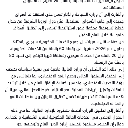
الأردن فيها ميزات تنافسية، بما يتناسب مع احتياجات الأسواق
المستهدفة.
وأشارت إلى أن وزارة السياحة والآثار تعمل على استهداف أسواق
جديدة إلى جانب الأسواق التقليدية، مثل دول أوروبا الشرقية من خلال
خطط تسويقية محكمة ضمن استراتيجية تسعى إلى تحقيق أهداف
ملموسة خلال العام المقبل.
من جهته، قال سميرات، إن جميع الخدمات الحكومية سيجري رقمتنها
بحلول عام 2026، مشيرا إلى رقمنة 60 بالمئة من الخدمات الحكومية،
وإن 20 بالمئة من الخدمات سيجري رقمتنها قريبا لترتفع إلى نسبة 80
بالمئة من الرقمنة.
إلى ذلك، أكد الشبلي أن وزارة المالية ماضية في تنفيذ سياسات تهدف
إلى تحقيق الاستقرار المالي ودعم النمو الاقتصادي، بما يتماشى مع
رؤية التحديث الاقتصادي، وتحسين كفاءة الإنفاق العام من خلال ترشيد
النفقات وتعزيز الإيرادات المحلية، مع الالتزام بضبط العجز المالي، مبينا أن
هذه السياسات تنفذ بطريقة تضمن تحقيق التوازن بين متطلبات النمو
والعدالة الاجتماعية.
وأشار إلى تطبيق الوزارة أنظمة متطورة للإدارة المالية، بما في ذلك
التحول الرقمي في الخدمات المالية الحكومية لتعزيز الشفافية والكفاءة.
وقال إن الجهود مستمرة لتحسين إدارة الدين العام وتوجيهه نحو