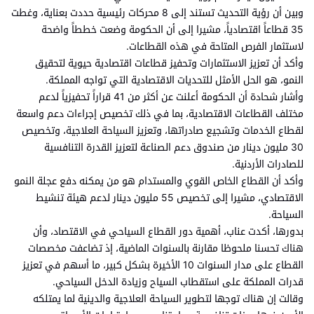
وبين أن رؤية التحديث تستند إلى 8 محركات رئيسية حددت بعناية، وغطت
35 قطاعاً اقتصادياً، مشيرا إلى أن الحكومة وضعت خططاً واضحة
لاستثمار الفرص المتاحة في هذه القطاعات.
وأكد أن تعزيز الاستثمارات وتحفيز قطاعات اقتصادية حيوية لتحقيق
النمو، هو الحل الأمثل للتحديات الاقتصادية التي تواجه المملكة.
وأشار شحادة أن الحكومة أعلنت عن أكثر من 41 قراراً تحفيزياً لدعم
مختلف القطاعات الاقتصادية، بما في ذلك تخصيص إجراءات دعم واسعة
لقطاع الخدمات وتشجيع صادراتها، وتعزيز السياحة العلاجية، وتخصيص
30 مليون دينار من صندوق دعم الصناعة لتعزيز القدرة التنافسية
للصادرات الأردنية.
وأكد أن القطاع الخاص القوي والمستدام هو من يمكنه دفع عجلة النمو
الاقتصادي، مشيرا إلى تخصيص 55 مليون دينار لدعم هيئة تنشيط
السياحة.
بدورها، أكدت عناب، أهمية دور القطاع السياحي في الاقتصاد، وأن
هناك تحسنا ملحوظا مقارنة بالسنوات الماضية، إذ تضاعفت مخصصات
القطاع على مدار السنوات 10 الأخيرة بشكل كبير، ما أسهم في تعزيز
قدرات المملكة على استقطاب السياح وزيادة الدخل السياحي.
وقالت إن هناك توجها لتطوير السياحة العلاجية والدينية لما يمتلكه