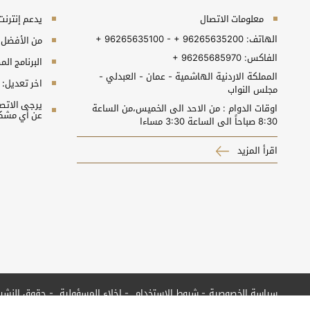
معلومات الاتصال
يدعم إنترنت إكسبلورر 10+, جو
الهاتف:
+ 96265635100 - + 96265635200
من الأفضل مش
الفاكس:
+ 96265685970
البرنامج المطلوب 
المملكة الاردنية الهاشمية - عمان - العبدلي -
اخر تعديل:
مجلس النواب
اوقات الدوام : من الاحد الى الخميس،من الساعة
عن أي مشكل
8:30 صباحاً الى الساعة 3:30 مساءا
اقرأ المزيد
سياسة الخصوصية
شروط الاستخدام
إخلاء المسؤولية
حقوق النشر