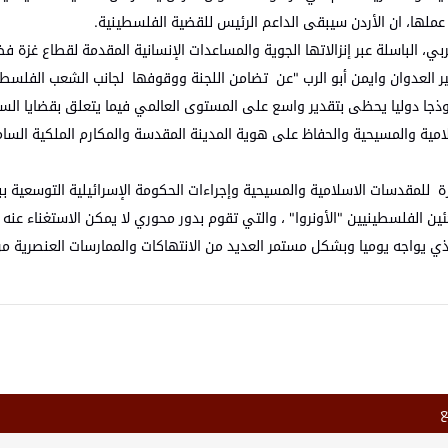
 عملها، ان الأردن سيبقى الداعم الرئيس للقضية الفلسطينية.
ربي، الباسلة عبر إنزالاتها الجوية والمساعدات الإنسانية المقدمة لقطاع غزة
 العدوان وايمن أبو الرب "عن تضامن اللجنة ووقوفها لجانب الشعب الفلسط
موذجا دوليا يحظى بتقدير واسع على المستوى العالمي فيما يتعلق بقضايا السلا
لامية والمسيحية والحفاظ على هوية المدينة المقدسة والمكارم الملكية ال
 للمقدسات الاسلامية والمسيحية وإجراءات الحكومة الإسرائيلية التوسعية بب
ين الفلسطينيين "الأونروا" ، والتي تقوم بدور محوري لا يمكن الاستغناء عنه 
ي يواجه يوميا وبشكل مستمر العديد من الانتهاكات والممارسات العنصرية من
ع