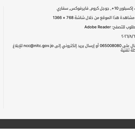
جل كروم, فايرفوكس, سفاري
اهدة هذا الموقع من خلال شاشة 768 × 1366
للتصفح: Adobe Reader
٢٠٢٦/٨/٦
يرجى الاتصال على 065008080 أو إرسال بريد إلكتروني إلى ncc@nitc.gov.jo للإبلاغ
ة تقنية