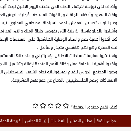
وأضاف لدى ترؤسه لاجتماع اللجنة الذي عقدته اليوم الاثنين لبحث آلية
ولفت السعود وأعضاء اللجنة لدور القوات المسلحة الأردنية-الجيش الع
وعبر النواب "حسين العموش، احمد السراحنة ،مصطفي العماوي، تيسير
وأشادوا بالدبلوماسية الأردنية التي يقودها جلالة الملك والتي تعد ن
كما أكدوا أهمية دعم واسناد الوصاية الهاشمية على المقدسات الإس
قبة الصخرة وهو نهج هاشمي متجذر ومتأصل .
واستنكروا ممارسات سلطات الاحتلال الإسرائيلي واعتداءاتها المستمرة
وأكدوا أهمية استدامة عمل وكالة الأمم المتحدة لإغاثة وتشغيل اللاجئ
ودعوا المجتمع الدولي للقيام بمسؤولياته تجاه الشعب الفلسطيني الذ
الانتهاكات ودعم الفلسطينيين بالدفاع عن حقوقهم المشروعة.
كيف تقيم محتوى الصفحة؟
مجلس الأمة
مجلس الاعيان
العطاءات
زيارة المجلس
خريطة الموق