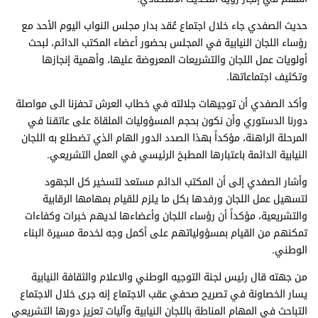
حديث الصفدي جاء خلال اجتماع عُقد بدار مجلس النواب اليوم الأحد مع
رؤساء اللجان النيابية في المجلس بحضور أعضاء المكتب الدائم، لبحث
أولويات عمل اللجان والتشريعات المعروضة عليها، وأهمية إنجازها
وتكثيف اجتماعاتها.
وأكد الصفدي أن توجيهات جلالته في خطاب العرش تحفزنا الى مواصلة
دورنا الدستوري وأن نكون بحجم المسؤوليات الملقاة على عاتقنا في
المرحلة الراهنة، مؤكداً بهذا الصدد الدور الهام الذي تضطلع به اللجان
النيابية الدائمة باعتبارها المطبخ الرئيسي في العمل التشريعي.
وأشار الصفدي إلى أن المكتب الدائم مستعد لتسخير كل الجهود
لتسهيل عمل اللجان ورفدها بكل ما يلزم للقيام بمهامها الرقابية
والتشريعية، مؤكداً أن رؤساء اللجان وأعضاءها لديهم خبرات وكفاءات
تمكنهم من القيام بمسؤولياتهم على أكمل وجه لخدمة مسيرة البناء
الوطني.
من جهته قال رئيس لجنة التوجيه الوطني والاعلام والثقافة النيابية
يسار الخصاونة في تصريح صحفي عقب الاجتماع إنه جرى خلال الاجتماع
التباحث في المهام المناطة باللجان النيابية وآليات تعزيز دورها التشريعي