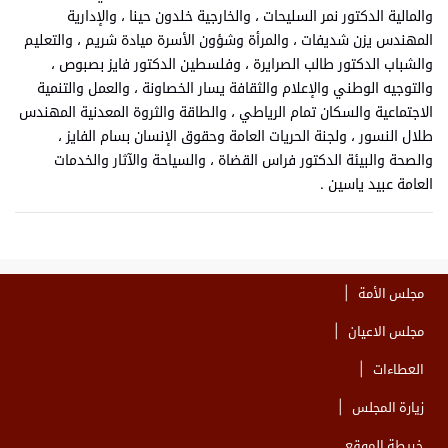
والمالية الدكتور نمر السليحات ، والخارجية خلدون حينا ، والإدارية
المهندس يزن شديفات ، والمرأة وشؤون الأسرة ميادة شريم ، والتعليم
والشباب الدكتور طالب الصرايرة ، وفلسطين الدكتور فايز بصبوص ،
والتوجيه الوطني والإعلام والثقافة يسار الخصاونة ، والعمل والتنمية
الاجتماعية والسكان تمام الرياطي ، والطاقة والثروة المعدنية المهندس
طلال النسور ، ولجنة الحريات العامة وحقوق الإنسان بسام الفايز ،
والصحة والبيئة الدكتور فراس القضاة ، والسياحة والآثار والخدمات
العامة عبيد ياسين .
مجلس الأمة
مجلس الاعيان
العطاءات
زيارة المجلس
خريطة الموقع