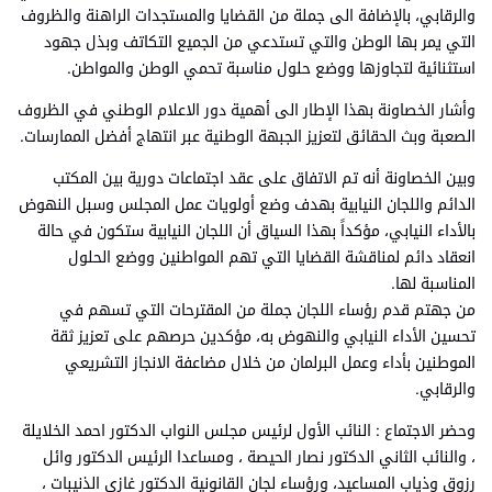
والرقابي، بالإضافة الى جملة من القضايا والمستجدات الراهنة والظروف
التي يمر بها الوطن والتي تستدعي من الجميع التكاتف وبذل جهود
استثنائية لتجاوزها ووضع حلول مناسبة تحمي الوطن والمواطن.
وأشار الخصاونة بهذا الإطار الى أهمية دور الاعلام الوطني في الظروف
الصعبة وبث الحقائق لتعزيز الجبهة الوطنية عبر انتهاج أفضل الممارسات.
وبين الخصاونة أنه تم الاتفاق على عقد اجتماعات دورية بين المكتب
الدائم واللجان النيابية بهدف وضع أولويات عمل المجلس وسبل النهوض
بالأداء النيابي، مؤكداً بهذا السياق أن اللجان النيابية ستكون في حالة
انعقاد دائم لمناقشة القضايا التي تهم المواطنين ووضع الحلول
المناسبة لها.
من جهتم قدم رؤساء اللجان جملة من المقترحات التي تسهم في
تحسين الأداء النيابي والنهوض به، مؤكدين حرصهم على تعزيز ثقة
الموطنين بأداء وعمل البرلمان من خلال مضاعفة الانجاز التشريعي
والرقابي.
وحضر الاجتماع : النائب الأول لرئيس مجلس النواب الدكتور احمد الخلايلة
، والنائب الثاني الدكتور نصار الحيصة ، ومساعدا الرئيس الدكتور وائل
رزوق وذياب المساعيد، ورؤساء لجان القانونية الدكتور غازي الذنيبات ،