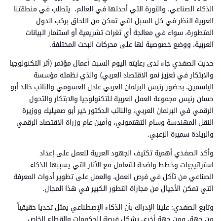
الذكاء الصناعي، والثورة التي أحدثها في العالم، يتطلب في منطقتنا
العربية النظر في كل السبل التي تمكن من اللحاق بركب الدول
المتطورة، سواء في معالجة أي ثغرات تشريعية أو استثمار البيانات
العربية، ووضع خصوصية لها على محركات البحث المختلفة.
حديث الصفدي جاء لدى رعايته اليوم السبت أعمال مؤتمر (أثر التكنولوجيا
والابتكار في تعزيز نمو الاقتصاد العربي) والذي نظمته مؤسسة
الياسمين، بحضور رئيس البرلمان العربي عادل العسومي والنائب خالد أبو
حسان رئيس مجموعة العمل العربية للتكنولوجيا والابتكار والتحول
الرقمي في البرلمان العربي، والنائب الدكتور خير أبو صعيليك ووزيرة
النقل المهندسة وسام التهتموني، وأمين عام وزراة الاقتصاد الرقمي
والريادة سميرة الزعبي.
وأكد الصفدي أهمية تكثيف الجهود العربية للعمل على إعداد
استراتيجيات وخطط واضحة للتعامل مع الآثار التي يسببها الذكاء
الصناعي من تآكل في فرص العمل، والعمل على تطوير أدوات المعرفة
التي تمكن الأجيال من مجاراة التطور الكبير في هذا المجال.
وتابع الصفدي: علينا الإدراك بأن الذكاء الإصطناعي يمثل تحديا حقيقياً
من جهة، ومن جهة أخرى يشكل فرصة للحكومات والقطاع الخاص