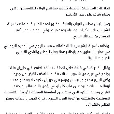
الخلايلة : المناسبات الوطنية تكرس مفاهيم الولاء للهاشميين وهي
وسام شرف على صدر الأردنيين
رعى رئيس مجلس النواب بالانابة الدكتور احمد الخلايلة احتفالات "هيئة
ابشر سيدنا"، بالأعياد الوطنية، وعيد ميلاد ولي العهد سمو الأمير
الحسين بن عبدالله الثاني.
ونظمت "هيئة ابشر سيدنا" الاحتفالات، مساء اليوم في المدرج الروماني
في عمان، بالتعاون مع رابطة بصمة وفاء للوطن والنادي الأردني
للدراجات النارية.
وقال الخلايلة، في كلمة خلال الاحتفالات، لقد اجتمع في حزيران ما لا
يجتمع في غيره من شهور السنة ، فكأنما انتفضت الأرض من جديد ،
وكأن الربيع قد تجاوز نيسان وأزهر في حزيران ، كيف لا وقد اجتمعت
أربعة مناسبات عزيزة على قلب كل أردني يؤمن بالله تعالى ويصنع
التاريخ ويمجد الفكرة التي بنيت على أساسها المملكة الأردنية الهاشمية
المستندة والمنبثقة من ثورة العرب الكبرى ، ثورة الحرية والعدالة ورفض
الظلم والهوان .
وأضاف أن الأردن كان وما يزال عربي الوجود هاشمي الإنتماء ، تمتد راية