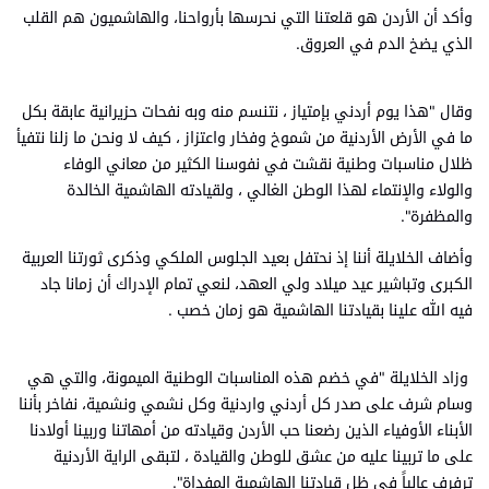
وأكد أن الأردن هو قلعتنا التي نحرسها بأرواحنا، والهاشميون هم القلب
الذي يضخ الدم في العروق.
وقال "هذا يوم أردني بإمتياز ، نتنسم منه وبه نفحات حزيرانية عابقة بكل
ما في الأرض الأردنية من شموخ وفخار واعتزاز ، كيف لا ونحن ما زلنا نتفيأ
ظلال مناسبات وطنية نقشت في نفوسنا الكثير من معاني الوفاء
والولاء والإنتماء لهذا الوطن الغالي ، ولقيادته الهاشمية الخالدة
والمظفرة".
وأضاف الخلايلة أننا إذ نحتفل بعيد الجلوس الملكي وذكرى ثورتنا العربية
الكبرى وتباشير عيد ميلاد ولي العهد، لنعي تمام الإدراك أن زمانا جاد
فيه الله علينا بقيادتنا الهاشمية هو زمان خصب .
وزاد الخلايلة "في خضم هذه المناسبات الوطنية الميمونة، والتي هي
وسام شرف على صدر كل أردني واردنية وكل نشمي ونشمية، نفاخر بأننا
الأبناء الأوفياء الذين رضعنا حب الأردن وقيادته من أمهاتنا وربينا أولادنا
على ما تربينا عليه من عشق للوطن والقيادة ، لتبقى الراية الأردنية
ترفرف عالياً في ظل قيادتنا الهاشمية المفداة".