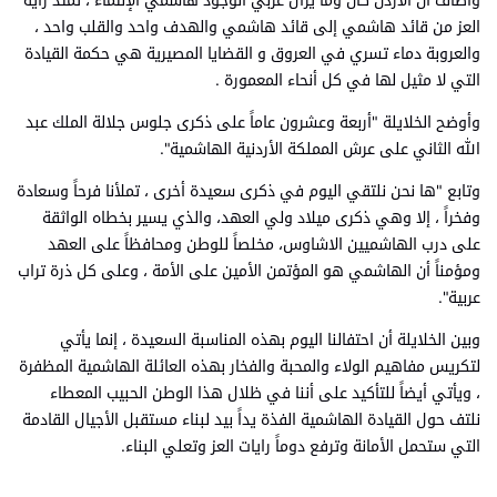
العز من قائد هاشمي إلى قائد هاشمي والهدف واحد والقلب واحد ،
والعروبة دماء تسري في العروق و القضايا المصيرية هي حكمة القيادة
التي لا مثيل لها في كل أنحاء المعمورة .
وأوضح الخلايلة "أربعة وعشرون عاماً على ذكرى جلوس جلالة الملك عبد
الله الثاني على عرش المملكة الأردنية الهاشمية".
وتابع "ها نحن نلتقي اليوم في ذكرى سعيدة أخرى ، تملأنا فرحاً وسعادة
وفخراً ، إلا وهي ذكرى ميلاد ولي العهد، والذي يسير بخطاه الواثقة
على درب الهاشميين الاشاوس، مخلصاً للوطن ومحافظاً على العهد
ومؤمناً أن الهاشمي هو المؤتمن الأمين على الأمة ، وعلى كل ذرة تراب
عربية".
وبين الخلايلة أن احتفالنا اليوم بهذه المناسبة السعيدة ، إنما يأتي
لتكريس مفاهيم الولاء والمحبة والفخار بهذه العائلة الهاشمية المظفرة
، ويأتي أيضاً للتأكيد على أننا في ظلال هذا الوطن الحبيب المعطاء
نلتف حول القيادة الهاشمية الفذة يداً بيد لبناء مستقبل الأجيال القادمة
التي ستحمل الأمانة وترفع دوماً رايات العز وتعلي البناء.