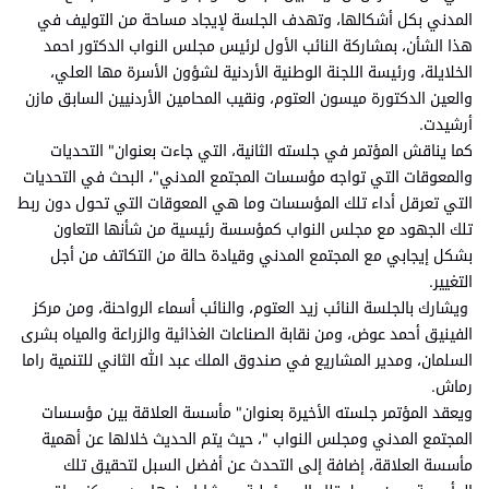
المدني بكل أشكالها، وتهدف الجلسة لإيجاد مساحة من التوليف في
هذا الشأن، بمشاركة النائب الأول لرئيس مجلس النواب الدكتور احمد
الخلايلة، ورئيسة اللجنة الوطنية الأردنية لشؤون الأسرة مها العلي،
والعين الدكتورة ميسون العتوم، ونقيب المحامين الأردنيين السابق مازن
أرشيدت.
كما يناقش المؤتمر في جلسته الثانية، التي جاءت بعنوان" التحديات
والمعوقات التي تواجه مؤسسات المجتمع المدني"، البحث في التحديات
التي تعرقل أداء تلك المؤسسات وما هي المعوقات التي تحول دون ربط
تلك الجهود مع مجلس النواب كمؤسسة رئيسية من شأنها التعاون
بشكل إيجابي مع المجتمع المدني وقيادة حالة من التكاتف من أجل
التغيير.
ويشارك بالجلسة النائب زيد العتوم، والنائب أسماء الرواحنة، ومن مركز
الفينيق أحمد عوض، ومن نقابة الصناعات الغذائية والزراعة والمياه بشرى
السلمان، ومدير المشاريع في صندوق الملك عبد الله الثاني للتنمية راما
رماش.
ويعقد المؤتمر جلسته الأخيرة بعنوان" مأسسة العلاقة بين مؤسسات
المجتمع المدني ومجلس النواب "، حيث يتم الحديث خلالها عن أهمية
مأسسة العلاقة، إضافة إلى التحدث عن أفضل السبل لتحقيق تلك