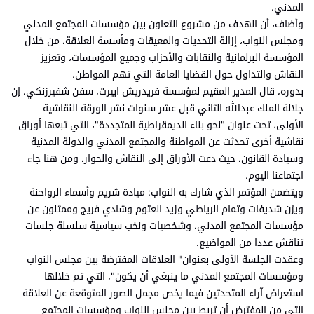
المدني.
وأضاف، أن الهدف من مشروع التعاون بين مؤسسات المجتمع المدني
ومجلس النواب، إزالة التحديات والمعيقات ومأسسة العلاقة، من خلال
المؤسسة البرلمانية والنقابات والأحزاب وجميع المؤسسات، وتعزيز
النقاش والتداول حول القضايا العامة التي تهم المواطن.
بدوره، قال المدير المقيم لمؤسسة فريدريش ابيرت، سفن شفيرزنكي، إن
جلالة الملك عبدالله الثاني قبل عشر سنوات نشر الورقة النقاشية
الأولى، تحت عنوان "نحو بناء الديمقراطية المتجددة"، التي تبعها أوراق
نقاشية أخرى تحدثت عن المواطنة والمجتمع المدني والدولة المدنية
وسيادة القانون، حيث دعت الأوراق إلى النقاش والحوار، ومن هنا جاء
اجتماعنا اليوم.
ويتضمن المؤتمر الذي شارك به النواب: ميادة شريم وأسماء الرواحنة
ويزن شديفات وتمام الرياطي وزيد العتوم وشادي فريج وممثلون عن
مؤسسات المجتمع المدني، وشخصيات ونخب سياسية سلسلة جلسات
تناقش عددا من المواضيع.
وعقدت الجلسة الأولى بعنوان" العلاقات المفترضة بين مجلس النواب
ومؤسسات المجتمع المدني ما ينبغي أن يكون"، التي تم خلالها
استعراض آراء المتحدثين فيما يخص مجمل الصور المتوقعة عن العلاقة
التي من المفترض أن تربط بين مجلس النواب ومؤسسات المجتمع