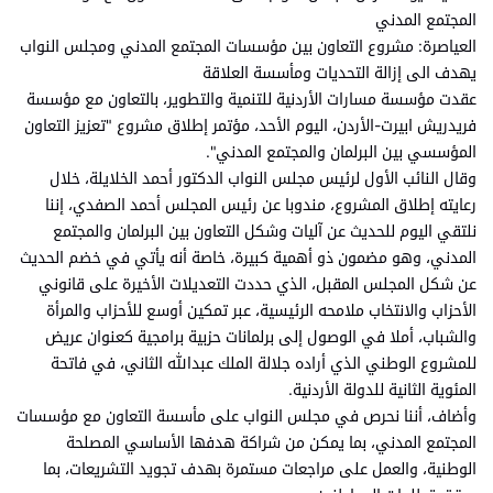
المجتمع المدني
العياصرة: مشروع التعاون بين مؤسسات المجتمع المدني ومجلس النواب
يهدف الى إزالة التحديات ومأسسة العلاقة
عقدت مؤسسة مسارات الأردنية للتنمية والتطوير، بالتعاون مع مؤسسة
فريدريش ابيرت-الأردن، اليوم الأحد، مؤتمر إطلاق مشروع "تعزيز التعاون
المؤسسي بين البرلمان والمجتمع المدني".
وقال النائب الأول لرئيس مجلس النواب الدكتور أحمد الخلايلة، خلال
رعايته إطلاق المشروع، مندوبا عن رئيس المجلس أحمد الصفدي، إننا
نلتقي اليوم للحديث عن آليات وشكل التعاون بين البرلمان والمجتمع
المدني، وهو مضمون ذو أهمية كبيرة، خاصة أنه يأتي في خضم الحديث
عن شكل المجلس المقبل، الذي حددت التعديلات الأخيرة على قانوني
الأحزاب والانتخاب ملامحه الرئيسية، عبر تمكين أوسع للأحزاب والمرأة
والشباب، أملا في الوصول إلى برلمانات حزبية برامجية كعنوان عريض
للمشروع الوطني الذي أراده جلالة الملك عبدالله الثاني، في فاتحة
المئوية الثانية للدولة الأردنية.
وأضاف، أننا نحرص في مجلس النواب على مأسسة التعاون مع مؤسسات
المجتمع المدني، بما يمكن من شراكة هدفها الأساسي المصلحة
الوطنية، والعمل على مراجعات مستمرة بهدف تجويد التشريعات، بما