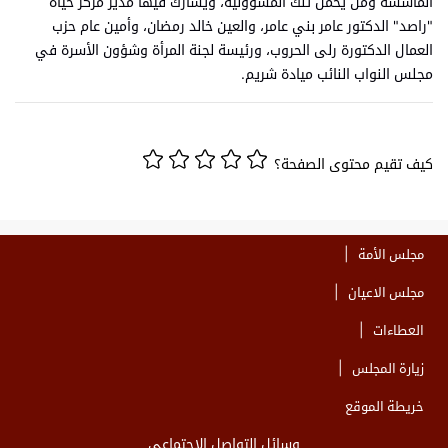
المأسسة ومن يحمل تلك المسؤولية، ويشارك فيها مدير مركز حياة
"راصد" الدكتور عامر بني عامر، والعين خالد رمضان، وأمين عام حزب
العمال الدكتورة رلى الحروب، ورئيسة لجنة المرأة وشؤون الأسرة في
مجلس النواب النائب ميادة شريم.
كيف تقيم محتوى الصفحة؟
مجلس الأمة
مجلس الاعيان
العطاءات
زيارة المجلس
خريطة الموقع
وسائل التواصل الاجتماعي