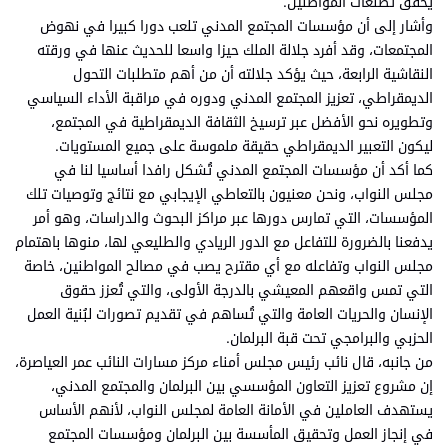
يحقق تطلعات المواطنين.
وأشار إلى أن مؤسسات المجتمع المدني تلعب دورا كبيرا في نهوض
المجتمعات، وقد أفرد جلالة الملك حيزا واسعا للحديث عنها في ورقته
النقاشية الرابعة، حيث يؤكد جلالته أن من أهم متطلبات التحول
الديمقراطي، تعزيز المجتمع المدني ودوره في مراقبة الأداء السياسي
وتطويره نحو الأفضل عبر ترسيخ الثقافة الديمقراطية في المجتمع،
ليكون التعبير الديمقراطي حقيقة ملموسة على جميع المستويات.
كما أكد أن مؤسسات المجتمع المدني تُشكل رافدا أساسيا لنا في
مجلس النواب، ونحن معنيون بالتعاطي الإيجابي مع نتائج وتوصيات تلك
المؤسسات، التي تمارس دورها عبر مراكز البحوث والدراسات، وهو أمر
يدفعنا بالضرورة للتفاعل مع الدور الريادي والطليعي لها، منوها باهتمام
مجلس النواب وتفاعله مع أي مقترح يصب في مصالح المواطنين، خاصة
التي تمس واقعهم المعيشي بالدرجة الأولى، والتي تُعزز حقوق
الإنسان والحريات العامة والتي تُساهم في تقديم تصورات لبُنية العمل
الحزبي والبرامجي تحت قبة البرلمان.
من جانبه، قال نائب رئيس مجلس أمناء مركز مسارات النائب عمر العياصرة،
إن مشروع تعزيز التعاون المؤسسي بين البرلمان والمجتمع المدني،
يستهدف العاملين في الأمانة العامة لمجلس النواب، لأنهم الأساس
في إنجاز العمل وتحقيق المأسسة بين البرلمان ومؤسسات المجتمع