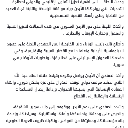
ودعت اللجنة الى أهمية تعزيز التعاون الإقليمي والدولي لمعالجة
التحديات التي يواجهها الأردن جراء موافقة الراسخة والثابتة تجاة العديد
من القضايا وعلى رأسها القضية الفلسطينية
واكدت اللجنة على دور الأردن المحوري في هذه المجالات لتعزيز التنمية
واستقرار ومحاربة الإرهاب والتطرف .
وأطلع نائب رئيس الوزراء وزير الخارجية ايمن الصفدي اللجنة على جهود
الدبلوماسية الأردنية وتعاملها مع القضايا العربية والإقليمية، وفي
مقدمها العدوان الإسرائيلي على قطاع غزة، وتطورات الأوضاع في
سوريا.
وأكد الصفدي أن الأردن يواصل جهوده بقيادة جلالة الملك عبد الله
الثاني لحشد موقف دولي لوقف العدوان على غزة بشكل فوري، وإنهاء
المعاناة الإنسانية التي يسببها العدوان، وإدامة إيصال المساعدات
الإنسانية والإغاثية إلى القطاع.
وشدد الصفدي على دعم الأردن ووقوفه إلى جانب سوريا الشقيقة،
والحرص على وحدتها وتماسكها وأمنها واستقرارها وسيادتها، وإعادة
بناء مؤسساتها، وحمايتها من الفوضى، وتهيئة ظروف العودة الطوعية
للاجئين.