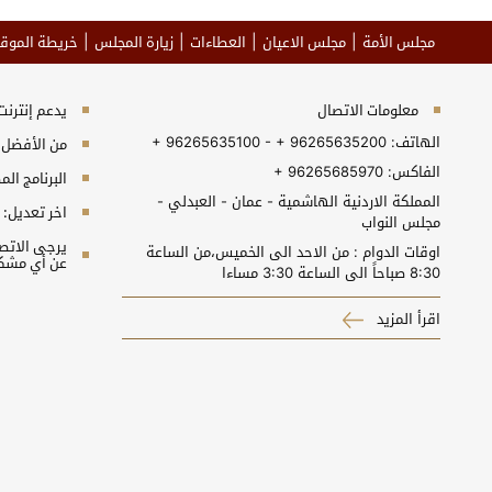
مجلس الأمة
مجلس الاعيان
العطاءات
زيارة المجلس
خريطة الموق
معلومات الاتصال
يدعم إنترنت إكسبلورر 10+, جو
الهاتف:
+ 96265635100 - + 96265635200
من الأفضل مش
الفاكس:
+ 96265685970
البرنامج المطلوب 
المملكة الاردنية الهاشمية - عمان - العبدلي -
اخر تعديل:
مجلس النواب
اوقات الدوام : من الاحد الى الخميس،من الساعة
عن أي مشكل
8:30 صباحاً الى الساعة 3:30 مساءا
اقرأ المزيد