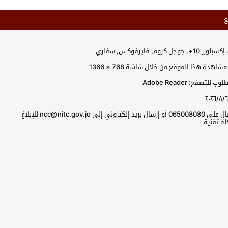
ع
جل كروم, فايرفوكس, سفاري
اهدة هذا الموقع من خلال شاشة 768 × 1366
للتصفح: Adobe Reader
٢٠٢٦/٨/٦
يرجى الاتصال على 065008080 أو إرسال بريد إلكتروني إلى ncc@nitc.gov.jo للإبلاغ
ة تقنية