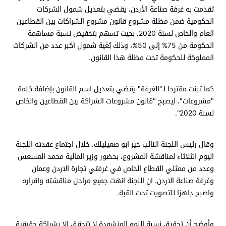
تقدمت به غرفة صناعة الأردن، يقضي بتعديل شمول الشركات
الحكومية ضمن مظلة مشروع قانون مشروع الشراكات بين القطاعين
العام والخاص لسنة 2020، بحيث تسهم بتخفيض نسبة مساهمة
الحكومة من 75% إلى 50%، وذلك بُغية شمول أكبر عدد من الشركات
المملوكة للحكومة تحت مظلة هذا القانون.
كما تبنت مقترحا لـ"الغرفة" يقضي بتعديل اسم القانون بإضافة كلمة
"مشروعات"، ليصبح "قانون مشروعات الشراكة بين القطاعين والخاص
لسنة 2020".
وقال رئيس اللجنة النائب خير ابو صعيليلك، خلال اجتماع عقدته اللجنة
اليوم الثلاثاء لمناقشة المشروع، بحضور وزير المالية محمد العسعس
وعدد من ممثلي القطاع الخاص في غرفتي تجارة الاردن وعمان
وغرفة صناعة الاردن، ان اللجنة انهت جميع مراحل مناقشته واقراره
واصبح جاهزا للتصويت تحت القبة.
وأوضح أن تحقيق نسبة النمو المنشودة لا تتحقق الا بشراكة حقيقية