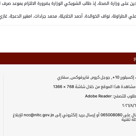
 على وزارة الصحة، إذ طالب الشوبكي الوزارة بضرورة الالتزام بموعد صرف ال
ي الطراونة، نواف الخوالدة، أحمد الخلايلة، محمد جرادات، امغير الدعجة، غازي 
ع
جل كروم, فايرفوكس, سفاري
اهدة هذا الموقع من خلال شاشة 768 × 1366
للتصفح: Adobe Reader
٢٠٢٦/٨/٦
يرجى الاتصال على 065008080 أو إرسال بريد إلكتروني إلى ncc@nitc.gov.jo للإبلاغ
ة تقنية