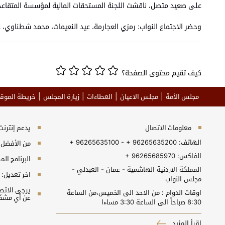
على صعيد متصل، ناقشت اللجنة المستحقات المالية لمؤسسة المتقاعدين
وحضر الاجتماع النواب: رمزي العجارمة، عيد النعيمات، محمد شطناوي، عل
كيف تقيم محتوى الصفحة؟
مجلس الأمة
مجلس الاعيان
العطاءات
زيارة المجلس
خريطة الموق
معلومات الاتصال
يدعم إنترنت إكسبلورر 10+, جو
الهاتف:
+ 96265635100 - + 96265635200
من الأفضل مش
الفاكس:
+ 96265685970
البرنامج المطلوب 
المملكة الاردنية الهاشمية - عمان - العبدلي -
اخر تعديل:
مجلس النواب
اوقات الدوام : من الاحد الى الخميس،من الساعة
عن أي مشكل
8:30 صباحاً الى الساعة 3:30 مساءا
اقرأ المزيد