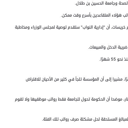
ة الصحة وجامعة الحسين بن طلال.
اتب هؤلاء المتقاعدين بأسرع وقت ممكن.
م خريسات، أن "إدارية النواب" ستقدم توصية لمجلس الوزراء ومخاطبة
ضريبة الدخل والمبيعات.
سسة مستحقات على جامعة الحسين بن طلال وصلت إلى مليون دينار، الأمر الذي تسبب بتأخير رواتب الموظفين منذ ما يقارب 55 شهرًا، مشيرا إلى أن المؤسسة تلجأ في كثير من الأحيان للاقتراض
بو تايه، مستشار رئيس جامعة الحسين بن طلال، إن الجامعة تعاني ظروفا مالية صعبة في ظل مديونية تقدر بـ20 مليون دينار، موضحا أن الحكومة تحول للجامعة فقط رواتب موظفيها ولا تقوم
 المبالغ المستحقة لحل مشكلة صرف رواتب تلك الفئة.