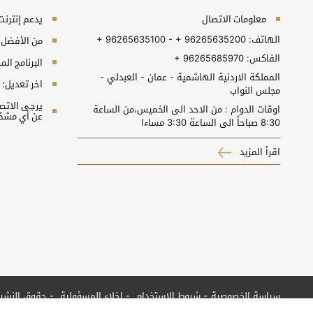
معلومات الاتصال
يدعم إنترنت إكسبلورر 10+, جو
الهاتف:
+ 96265635100 - + 96265635200
من الأفضل مش
الفاكس:
+ 96265685970
البرنامج المطلوب 
المملكة الاردنية الهاشمية - عمان - العبدلي -
اخر تعديل:
مجلس النواب
اوقات الدوام : من الاحد الى الخميس،من الساعة
عن أي مشكل
8:30 صباحاً الى الساعة 3:30 مساءا
اقرأ المزيد
سياسة الخصوصية
شروط الاستخدام
إخلاء المسؤولية
حقوق النشر