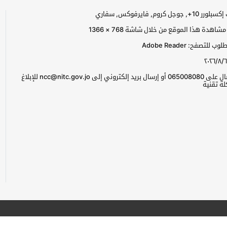
جل كروم, فايرفوكس, سفاري
اهدة هذا الموقع من خلال شاشة 768 × 1366
للتصفح: Adobe Reader
٢٠٢٦/٨/٦
يرجى الاتصال على 065008080 أو إرسال بريد إلكتروني إلى ncc@nitc.gov.jo للإبلاغ
ة تقنية