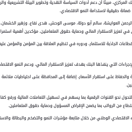
المركزي، مبينًا أن دعم أدوات السياسة النقدية وتطوير البيئة التشريعية وال
 ضمانة حقيقية لاستدامة النمو الاقتصادي.
لرحمن العوايشة، سالم أبو دولة، موسى الوحش، هدى نفاع، وزهير الخشمان، عدد
ن في تعزيز الاستقرار المالي وحماية حقوق المتعاملين، مؤكدين أهمية استمر
لقطاعات الجاذبة للاستثمار، ودوره في تنظيم العلاقة بين المؤمن والمؤمن عل
ءات التي ينفذها البنك بهدف تعزيز الاستقرار المالي، ودعم النمو الاقتصاد
الحفاظ على استقرار الأسعار، إضافة إلى المحافظة على احتياطيات ملائمة من
ين.
لتحول نحو القنوات الرقمية بما يسهم في تسهيل التعاملات المالية ورفع كفاء
قتطاع من الرواتب بما يضمن الإقراض المسؤول وحماية حقوق المتعاملين.
داء الاقتصادي الوطني من خلال متابعة مؤشرات النمو والتضخم والبطالة والاستق