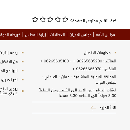
كيف تقيم محتوى الصفحة؟
مجلس الأمة
مجلس الاعيان
العطاءات
زيارة المجلس
خريطة الموق
معلومات الاتصال
يدعم إنترنت إكسبلورر 10+, جو
الهاتف:
+ 96265635100 - + 96265635200
من الأفضل مش
الفاكس:
+ 96265685970
البرنامج المطلوب 
المملكة الاردنية الهاشمية - عمان - العبدلي -
اخر تعديل:
مجلس النواب
اوقات الدوام : من الاحد الى الخميس،من الساعة
عن أي مشكل
8:30 صباحاً الى الساعة 3:30 مساءا
اقرأ المزيد