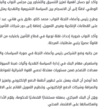
وأكد أبو حسان أهمية تعزيز التنسيق والتشاور بين مجلس النواب والبنك 
الوطني، لافتًا إلى أن الانسجام بين السياسة التشريعية والنقدية يمثل
وطرح رئيس وأعضاء اللجنة النواب: محمد كتاو، طارق بني هاني، عبد ا
على القطاعات الإنتاجية وفرص التمويل، إضافة إلى دور شركات التأمي
وأكد النواب ضرورة إحداث نقلة نوعية في قطاع التأمين باعتباره من ا
قانونًا عصريًا يلبي متطلبات المرحلة.
من جانبه وضع الشركس رئيس وأعضاء اللجنة في صورة السياسات والإجرا
واستعرض مهام البنك في إدارة السياسة النقدية وآليات ضبط السيولة و
معدلات التضخم ضمن مستويات معتدلة تحمي القوة الشرائية للمواطن
كما أوضح أن البنك يعمل على تطوير أنظمة الدفع الإلكتروني وتعزيز ا
والصرافة وشركات الدفع الإلكتروني، وتنظيم التمويل القائم على الا
وبيّن أن البنك المركزي، بصفته مستشارًا اقتصاديًا للحكومة، يقيّم الأ
وانعكاساتها على الاقتصاد المحلي.