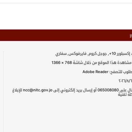
ع
جل كروم, فايرفوكس, سفاري
اهدة هذا الموقع من خلال شاشة 768 × 1366
للتصفح: Adobe Reader
٢٠٢٦/٨/٦
يرجى الاتصال على 065008080 أو إرسال بريد إلكتروني إلى ncc@nitc.gov.jo للإبلاغ
ة تقنية