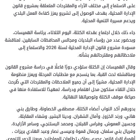
على الاستماع إلى مختلف الآراء والمقترحات المتعلقة بمشروع قانون
الإدارة المحلية، بهدف الوصول إلى تشريع يعزز كفاءة العمل البلدي
ويدعم مسيرة التنمية المحلية.
جاء ذلك خلال اجتماع عقدته الكتلة، اليوم الثلاثاء، برئاسة الهميسات،
وبحضور عدد من رؤساء البلديات ومجالس المحافظات السابقين، لمناقشة
مسودة مشروع قانون الإدارة المحلية لسنة 2026 والاستماع إلى
ملاحظاتهم ومقترحاتهم بشأنه.
وقال الهميسات إن الكتلة ستؤدي دورًا فاعلًا في دراسة مشروع القانون
ومناقشته تحت القبة، بما ينسجم مع متطلبات المرحلة ويعزز منظومة
الإدارة المحلية، مشيرًا إلى أن جميع الملاحظات والمقترحات التي طُرحت
خلال اللقاء ستكون محل اهتمام ودراسة، تمهيدًا للاستفادة منها في
صياغة موقف الكتلة وتوصياتها النهائية.
بدورهم أكد النواب أعضاء الكتلة، مصطفى الخصاونة، وطارق بني
هاني، ورند الخزوز، وآمال الشقران، ودينا البشير، وشفاء المقابلة،
وحسين العموش، وفراس القبلان، ومحمد البستنجي، وسامر الأزايدة،
وفريال بني سلمان، وجمال قموة وعيسى نصار وعبد الهادي بريزات ،
أهمية إقرار قانون عصري يواكب تطلعات المواطنين ويعزز الدور التنموي