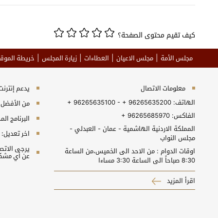
كيف تقيم محتوى الصفحة؟
مجلس الأمة
مجلس الاعيان
العطاءات
زيارة المجلس
خريطة الموق
معلومات الاتصال
يدعم إنترنت إكسبلورر 10+, جو
الهاتف:
+ 96265635100 - + 96265635200
من الأفضل مش
الفاكس:
+ 96265685970
البرنامج المطلوب 
المملكة الاردنية الهاشمية - عمان - العبدلي -
اخر تعديل:
مجلس النواب
اوقات الدوام : من الاحد الى الخميس،من الساعة
عن أي مشكل
8:30 صباحاً الى الساعة 3:30 مساءا
اقرأ المزيد