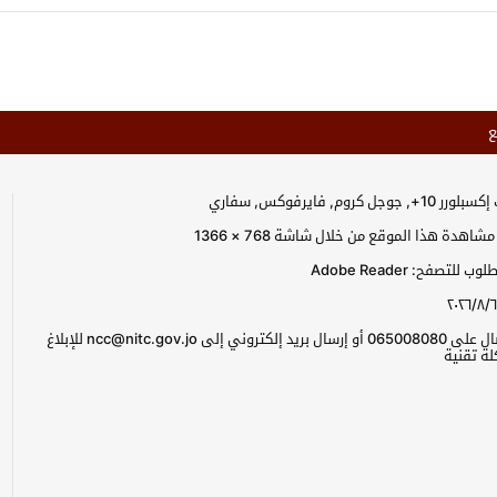
ع
جل كروم, فايرفوكس, سفاري
اهدة هذا الموقع من خلال شاشة 768 × 1366
للتصفح: Adobe Reader
٢٠٢٦/٨/٦
يرجى الاتصال على 065008080 أو إرسال بريد إلكتروني إلى ncc@nitc.gov.jo للإبلاغ
ة تقنية