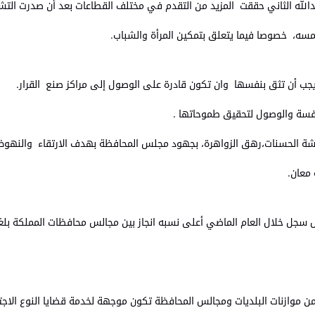
دالله الثاني حققت المزيد من التقدم في مختلف القطاعات بعد أن صدرت التشري
لمسه، خصوصا فيما يتعلق بتمكين المرأة والشباب.
 ويجب أن تثق بنفسها وان تكون قادرة على الوصول إلى مراكز صنع القرار.
نافسة والوصول لتحقيق طموحاتها .
،عائشة الحسنات،رهق الزواهرة، بجهود مجلس المحافظة بهدف الارتقاء والنهو
 معان.
 خلال العام الماضي أعلى نسبه انجاز بين مجالس محافظات المملكة بلغت 93 %
ضمن موازنات البلديات ومجالس المحافظة تكون موجهة لخدمة قضايا النوع الاج