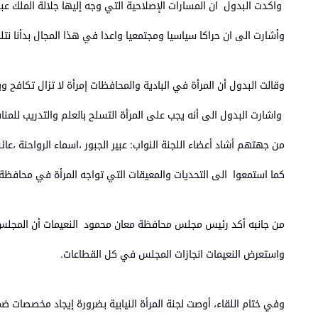
واكدت البدول ان المسارات الإصلاحية التي وجه إليها جلالة الملك عب
وأشارت الى ان حراكا سياسيا ومجتمعيا واعدا في هذا المجال بدأنا نت
وقالت البدول أن المرأة في البادية والمحافظات إمرأة لا تزال تكافح
واشارت البدول الى أنه يجب على المرأة التسلح بالعلم والتدريب للم
من جهتهم أشاد أعضاء اللجنة النواب: عبير الجبور ،اسماء الرواحنة 
كما استمعوا الى التحديات والمعيقات التي تواجه المرأة في محافظة
من جانبه أكد رئيس مجلس محافظة معان محمود النعيمات أن المجلس سجل
واستعرض النعيمات انجازات المجلس في كل القطاعات.
وفي ختام اللقاء، أوصت لجنة المرأة النيابية بضرورة إيجاد مخصصات 