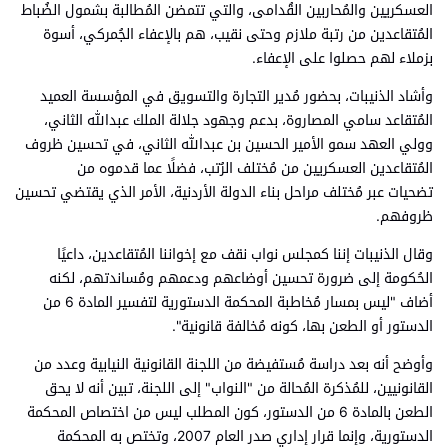
العسكريين والمُحاربين القُدامى، والتي تتمضن المُطالبة بشمول الضُباط
المُتقاعدين من رتبة ملازم وحتى نقيب، هم بالإعفاء الجُمركي، أسوة
بزملاء لهم حصلوا على الإعفاء.
وأشاد الذنيبات، بحضور مُدير التجارة والتسويق في المؤسسة العميد
المُتقاعد سامي المصاروة، بدعم وجهود جلالة الملك عبدالله الثاني،
وولي العهد سمو الأمير الحسين بن عبدالله الثاني، في تحسين ظروف
المُتقاعدين العسكريين من مُختلف الرُتب، فضلًا عما قدموه من
تضحيات عبر مُختلف مراحل بناء الدولة الأردنية، الأمر الذي يقتضي تحسين
ظروفهم.
وقال الذنيبات إننا كمجلس نواب نقف مع إخواننا المُتقاعدين، داعيًا
الحُكومة إلى ضرورة تحسين أوضاعهم ودعمهم ومُساندتهم، لكنه
أضاف "ليس بمسار مُخاطبة المحكمة الدستورية لتفسير المادة 6 من
الدستور أو الطعن بها، كونه مُخالفة قانونية".
وأوضح أنه بعد دراسة مُستفيضة من اللجنة القانونية النيابية وعدد من
القانونيين، للمُذكرة المُحالة من "النواب" إلى اللجنة، تبين أنه لا يحق
الطعن بالمادة 6 من الدستور، كون المطلب ليس من اختصاص المحكمة
الدستورية، وإنما قرار إداري صدر العام 2007، وتختص به المحكمة