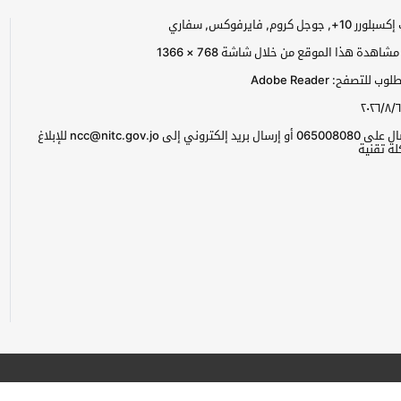
جل كروم, فايرفوكس, سفاري
اهدة هذا الموقع من خلال شاشة 768 × 1366
للتصفح: Adobe Reader
٢٠٢٦/٨/٦
يرجى الاتصال على 065008080 أو إرسال بريد إلكتروني إلى ncc@nitc.gov.jo للإبلاغ
ة تقنية