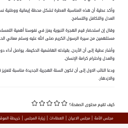
وأكد عطية أن هذه المناسبة العطرة تشكل محطة إيمانية ووطنية نست
العدل والتكافل والتسامح.
وقال إن استحضار قيم الهجرة النبوية يعزز في نفوسنا أهمية التمسك 
مستلهمين من سيرة الرسول الكريم صلى الله عليه وسلم معاني الحكمة
وأشار عطية إلى أن الأردن، بقيادته الهاشمية الحكيمة، يواصل أداء د
والعدل واحترام كرامة الإنسان.
ودعا النائب الاول إلى أن تكون السنة الهجرية الجديدة مناسبة لتعزيز 
والازدهار.
كيف تقيم محتوى الصفحة؟
مجلس الأمة
مجلس الاعيان
العطاءات
زيارة المجلس
خريطة الموق