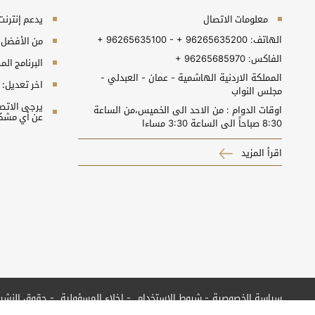
معلومات الاتصال
يدعم إنترنت إكسبلورر 10+, جو
الهاتف:
+ 96265635100 - + 96265635200
من الأفضل مش
الفاكس:
+ 96265685970
البرنامج المطلوب 
المملكة الاردنية الهاشمية - عمان - العبدلي -
اخر تعديل:
مجلس النواب
اوقات الدوام : من الاحد الى الخميس،من الساعة
عن أي مشكل
8:30 صباحاً الى الساعة 3:30 مساءا
اقرأ المزيد
سياسة الخصوصية
شروط الاستخدام
إخلاء المسؤولية
حقوق النشر