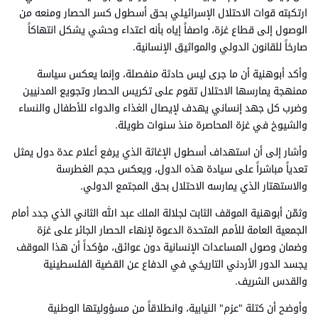
ارتكبته قوات الاحتلال الإسرائيلي بحق أسطول كسر الحصار ومنعه من
الوصول إلى قطاع غزة، واصفاً إياه بأنه اعتداء وحشي يشكل انتهاكاً
صارخاً للقانون الدولي والمواثيق الإنسانية.
وأكد أبوهنية أن ما جرى ليس حادثة منفصلة، وإنما يعكس سياسة
ممنهجة يمارسها الاحتلال تقوم على تكريس الحصار وتجويع المدنيين
وضرب كل جهد إنساني يهدف لإيصال الغذاء والدواء للأطفال والنساء
والشيوخ في غزة المحاصرة منذ سنوات طويلة.
وأشار إلى أن استهداف أسطول الإغاثة الذي يرفع أعلام عدة دول يمثل
تعدياً مباشراً على سيادة هذه الدول، ويعكس حجم الغطرسة
والاستهتار الذي يمارسه الاحتلال بحق المجتمع الدولي.
وثمّن أبوهنية الموقف الثابت لجلالة الملك عبد الله الثاني الذي جدد أمام
الجمعية العامة للأمم المتحدة الدعوة لإنهاء الحصار الجائر على غزة
وضمان وصول المساعدات الإنسانية دون عوائق، مؤكداً أن هذا الموقف
يجسد الدور الأردني التاريخي في الدفاع عن القضية الفلسطينية
والقدس الشريف.
وأوضح أن كتلة "عزم" النيابية، وانطلاقاً من مسؤوليتها الوطنية