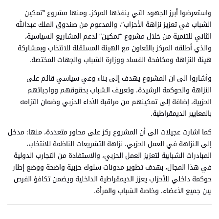
واستعرضوا أبرز الجهود التي ينفذها المركز، ومنها مشروع “تمكين
الشباب في تعزيز نزاهة الأحزاب”، والمدعوم من صندوق الملك عبدالله
الثاني للتنمية من خلال مشروع “تمكين” لدعم المشاريع السياسية،
والذي أطلقه المركز بالتعاون مع الهيئة المستقلة للانتخاب وبمشاركة
هيئة النزاهة ومكافحة الفساد ووزارة الشباب والجهات المختصة.
وأشاروا الى ان المشروع يهدف إلى بناء وعي سياسي قائم على
النزاهة والحوكمة الرشيدة، وتعريف الشباب بحقوقهم وواجباتهم
الحزبية، إضافة إلى تمكينهم من مراقبة الأداء الحزبي وضمان التزامه
بالمعايير الديمقراطية.
كما اشارت عجيلات الى أن المشروع ركز على محاور متعددة، منها: مدخل
إلى النزاهة في العمل الحزبي، نزاهة التشريعات الناظمة للانتخاب،
المبادرات الشبابية لتعزيز العمل الحزبي، والاستفادة من التجارب الدولية
في هذا المجال، بهدف تطوير مدونات سلوك حزبية واضحة ووضع إطار
حوكمة داخلي للأحزاب يعزز الديمقراطية الداخلية ويضمن تكافؤ الفرص
بين جميع الأعضاء، وخاصة الشباب والمرأة.