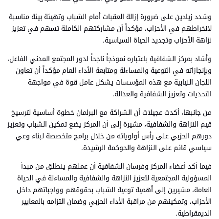
وشدد زيادين على ضرورة إزالة العقبات أمام الشباب وتهيئة بيئة مناسبة
لانخراطهم في الأحزاب، مؤكداً أن مشاركتهم الكاملة تسهم في تعزيز
نزاهة الأحزاب وتجديد الحياة السياسية.
وأشاد بمركز الشفافية باعتباره نموذجاً ناجحاً لدور المجتمع المدني الفاعل،
وبإنجازاته في التوعية والمساءلة ومتابعة الأداء العام مؤكداً أن تعاون
اللجان النيابية مع هذه المؤسسات يشكل عامل قوة في مواجهة
التحديات وتعزيز الشفافية والعدالة.
من جانبها، أكدت عجيلات أن الشراكة مع البرلمان خطوة أساسية لترسيخ
قيم النزاهة والشفافية، مشيرة إلى أن المركز يضع تمكين الشباب وتعزيز
دورهم الحزبي على رأس أولوياته من خلال برامج متخصصة لبناء وعي
سياسي قائم على النزاهة والحوكمة الرشيدة.
فيما أكد أعضاء المركز وفرسان الشفافية أن عملهم ينطلق من مبدأ
المسؤولية المجتمعية لتعزيز النزاهة والشفافية والمساءلة في الحياة
العامة، مشيرين إلى أهمية توعية الشباب بحقوقهم وواجباتهم داخل
الأحزاب، وتمكينهم من مراقبة الأداء الحزبي وضمان التزامه بالمعايير
الديمقراطية.