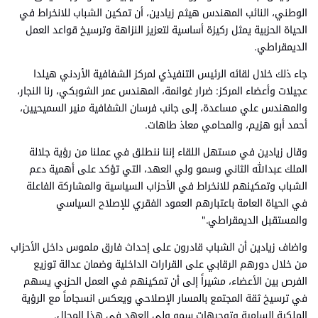
الوطني، النائب المهندس هيثم زيادين، أن تمكين الشباب للانخراط في
الحياة الحزبية يمثل ركيزة أساسية لتعزيز النزاهة وترسيخ قواعد العمل
الديمقراطي.
جاء ذلك خلال لقائه الرئيس التنفيذي لمركز الشفافية الأردني هيلدا
عجيلات وأعضاء المركز: ضرار غوانمة، المهندس عمر الشوبكي، رنا النجار،
والمهندس علي مساعدة، إلى جانب فرسان الشفافية منير السميحيين،
أحمد أبو هزيم، والمحامي معاذ طاهات.
وقال زيادين في مستهل اللقاء إننا ننطلق في عملنا من رؤية جلالة
الملك عبدالله الثاني وسمو ولي العهد، التي تؤكد على أهمية دعم
الشباب وتمكينهم للانخراط في الأحزاب السياسية والمشاركة الفاعلة
في الحياة العامة باعتبارهم العمود الفقري للإصلاح السياسي
والمستقبل الديمقراطي."
واضاف زيادين أن الشباب قادرون على إحداث فارق ملموس داخل الأحزاب
من خلال دورهم الرقابي على القرارات الداخلية وضمان عدالة توزيع
الفرص بين الأعضاء، مشيراً إلى أن تمكينهم في العمل الحزبي يسهم
في ترسيخ ثقة المجتمع بالمسار الإصلاحي ويعكس انسجاماً مع الرؤية
الملكية السامية وتوجيهات سمو ولي العهد في هذا المجال.