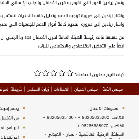
وثمن زيادين الدور التي تقوم به قرى الأطفال والجانب الإنساني الم
واشار زيادين إلى ضرورة توجيه الدعم وتذليل كافة التحديات لتستمر ب
واشار زيادين إلى ضرورة تقديم كافة أنواع الدعم للجمعيات التي تعنى
من جهتها قالت رئي
ايضاً على التمكين الاقتصادي والاجتماعي للنزلاء
كيف تقيم محتوى الصفحة؟
مجلس الأمة
مجلس الاعيان
العطاءات
زيارة المجلس
خريطة الموق
معلومات الاتصال
يدعم إنترنت إكسبلورر 10+, جو
الهاتف:
+ 96265635100 - + 96265635200
من الأفضل مش
الفاكس:
+ 96265685970
البرنامج المطلوب 
المملكة الاردنية الهاشمية - عمان - العبدلي -
اخر تعديل: