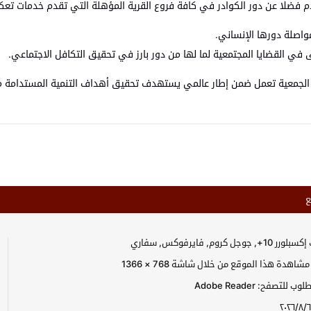
قدم فضلا عن دور الكوادر في كافة فروع القرية المؤهلة التي تقدم خدمات تع
مواصلة دورها الإنساني.
 في القضايا المجتمعية لما لها من دور بارز في تحقيق التكافل الاجتماعي.
سة الهيئة العامة لقرى الأطفال sos رنا الزعبي ان الجمعية تعمل ضمن إطار عالمي يستهدف تحقيق أهداف
ع
جل كروم, فايرفوكس, سفاري
اهدة هذا الموقع من خلال شاشة 768 × 1366
للتصفح: Adobe Reader
٢٠٢٦/٨/٦