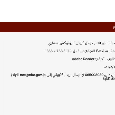
ع
جل كروم, فايرفوكس, سفاري
اهدة هذا الموقع من خلال شاشة 768 × 1366
للتصفح: Adobe Reader
٢٠٢٦/٨/٦
يرجى الاتصال على 065008080 أو إرسال بريد إلكتروني إلى ncc@nitc.gov.jo للإبلاغ
ة تقنية