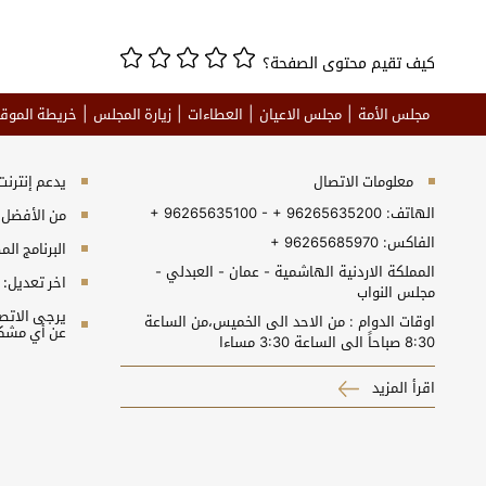
كيف تقيم محتوى الصفحة؟
مجلس الأمة
مجلس الاعيان
العطاءات
زيارة المجلس
خريطة الموق
معلومات الاتصال
يدعم إنترنت إكسبلورر 10+, جو
الهاتف:
+ 96265635100 - + 96265635200
من الأفضل مش
الفاكس:
+ 96265685970
البرنامج المطلوب 
المملكة الاردنية الهاشمية - عمان - العبدلي -
اخر تعديل:
مجلس النواب
اوقات الدوام : من الاحد الى الخميس،من الساعة
عن أي مشكل
8:30 صباحاً الى الساعة 3:30 مساءا
اقرأ المزيد