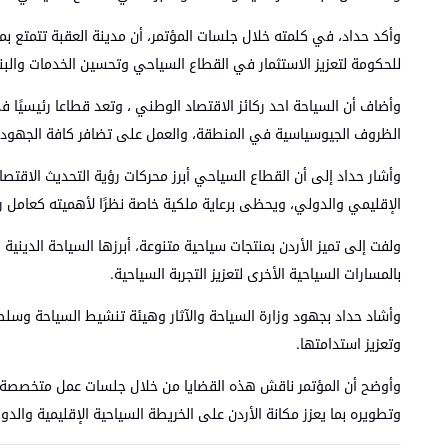
وأكد حداد، في كلمته خلال جلسات المؤتمر، أن مدينة العقبة تتمتع بم
للحكومة لتعزيز الاستثمار في القطاع السياحي وتحسين الخدمات والبنية
وأضاف أن السياحة احد ركائز الاقتصاد الوطني ، وتعد قطاعا رئيسيًا
الظروف الجيوسياسية في المنطقة، والعمل على تضافر كافة الجهود ل
وأشار حداد إلى أن القطاع السياحي أبرز محركات رؤية التحديث الاقتص
الإقليمي والدولي، ويحظى برعاية ملكية خاصة نظرًا لأهميته كعامل 
ولفت إلى تميز الأردن بمنتجات سياحية متنوعة، أبرزها السياحة الديني
بالمسارات السياحية الأخرى لتعزيز التجربة السياحية.
وأشاد حداد بجهود وزارة السياحة والآثار وهيئة تنشيط السياحة وسلطة ا
وتعزيز استدامتها.
وأوضح أن المؤتمر ناقش هذه القضايا من خلال جلسات عمل متخصصة وأ
وتطويره بما يعزز مكانة الأردن على الخريطة السياحية الإقليمية والدول