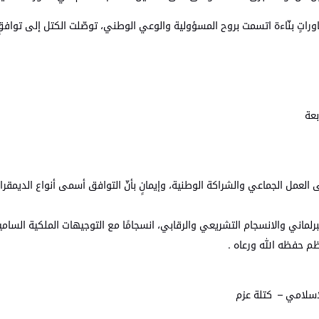
شاوراتٍ بنّاءة اتسمت بروح المسؤولية والوعي الوطني، توصّلت الكتل إلى تواف
بعة
لى العمل الجماعي والشراكة الوطنية، وإيمانٍ بأنّ التوافق أسمى أنواع الديمق
لبرلماني والانسجام التشريعي والرقابي، انسجامًا مع التوجيهات الملكية ال
عظم حفظه الله ورعاه .
الاسلامي – كتلة عزم