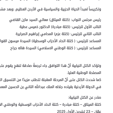
وتكريساً لمبدأ الحياة الحزبية والسياسية في الأردن العظيم، وبعد م
رئيس مجلس النواب: (كتلة الميثاق) معالي السيد مازن القاضي
النائب الأول للرئيس: (كتلة مبادرة) الدكتور خميس عطية
النائب الثاني للرئيس: (كتلة عزم) المحامي إبراهيم الصرايرة
المساعد للرئيس: ( كتلة اتحاد الأحزاب الوسطية) السيدة ميسون القوا
المساعد للرئيس: ( كتلة الوطني الاسلامي) السيدة هاله جراح
وتؤكد الكتل النيابية أنّ هذا التوافق جاء ترجمةً صادقة لنهجٍ يقوم ع
المصلحة الوطنية العليا.
كما شددت الكتل على أنّ المرحلة المقبلة تتطلب مزيدًا من التنسيق ا
في الدولة الأردنية بقياده جلاله الملك عبدالله الثاني بن الحسين الم
صادر عن الكتل النيابية:
كتلة الميثاق – كتلة مبادرة – كتلة اتحاد الأحزاب الوسطية والوطني 
عمّان – 23 تشرين الأول 2025