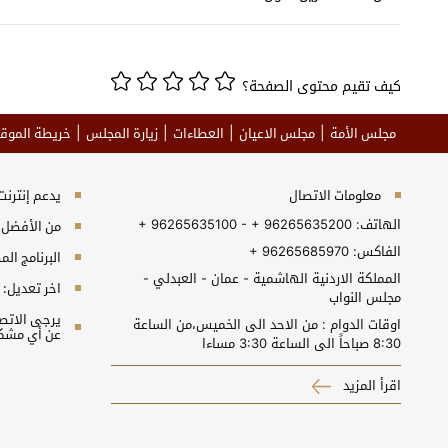
كيف تقيم محتوى الصفحة؟
مجلس الأمة
مجلس الاعيان
العطاءات
زيارة المجلس
خريطة الموق
معلومات الاتصال
يدعم إنترنت إكسبلورر 10+, جو
الهاتف:
+ 96265635100 - + 96265635200
من الأفضل مش
الفاكس:
+ 96265685970
البرنامج المطلوب 
المملكة الاردنية الهاشمية - عمان - العبدلي -
اخر تعديل:
مجلس النواب
اوقات الدوام : من الاحد الى الخميس،من الساعة
عن أي مشكل
8:30 صباحاً الى الساعة 3:30 مساءا
اقرأ المزيد