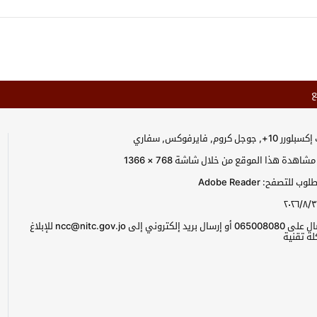
ع
جل كروم, فايرفوكس, سفاري
اهدة هذا الموقع من خلال شاشة 768 × 1366
للتصفح: Adobe Reader
٢٠٢٦/٨/٣
يرجى الاتصال على 065008080 أو إرسال بريد إلكتروني إلى ncc@nitc.gov.jo للإبلاغ
ة تقنية