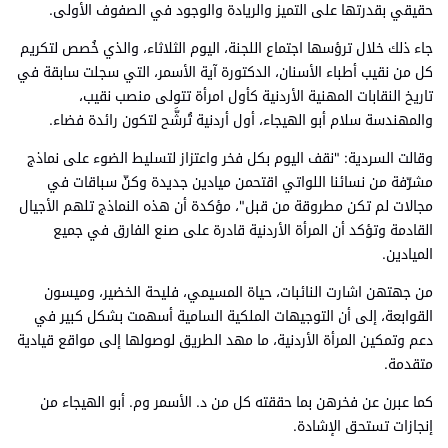
حقيقي بقدرتها على التميز والريادة والوجود في الصفوف الأولى.
جاء ذلك خلال ترؤسها اجتماع اللجنة، اليوم الثلاثاء، والذي خُصص لتكريم
كل من نقيب أطباء الأسنان، الدكتورة آية الأسمر، التي سجلت سابقة في
تاريخ النقابات المهنية الأردنية كأول امرأة تتولى منصب نقيب،
والمهندسة سلام أبو الهيجاء، أول أردنية تُرشَّح لتكون رائدة فضاء.
وقالت السردية: "نقف اليوم بكل فخر واعتزاز لتسليط الضوء على نماذج
مشرّفة من نسائنا اللواتي اقتحمن ميادين جديدة وكنّ سباقات في
مجالات لم تكن مطروقة من قبل"، مؤكدة أن هذه النماذج تلهم الأجيال
القادمة وتؤكد أن المرأة الأردنية قادرة على صنع الفارق في جميع
الميادين.
من جهتهن اشارت النائبات، حياة المسيمي، فليحة الخضير، وميسون
القوابعة، إلى أن التوجيهات الملكية السامية أسهمت بشكل كبير في
دعم وتمكين المرأة الأردنية، ما مهد الطريق لوصولها إلى مواقع قيادية
متقدمة.
كما عبرن عن فخرهن بما حققته كل من د. الأسمر وم. أبو الهيجاء من
إنجازات تستحق الإشادة.