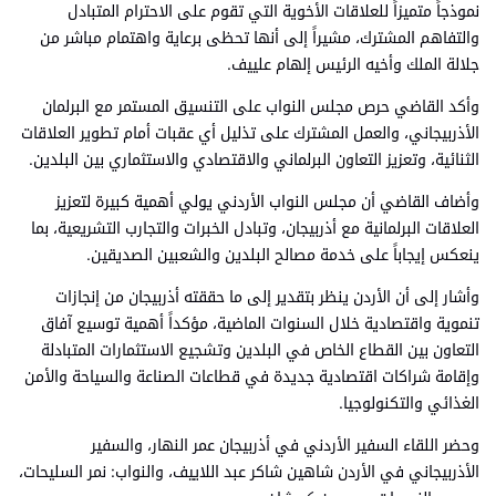
نموذجاً متميزاً للعلاقات الأخوية التي تقوم على الاحترام المتبادل
والتفاهم المشترك، مشيراً إلى أنها تحظى برعاية واهتمام مباشر من
جلالة الملك وأخيه الرئيس إلهام علييف.
وأكد القاضي حرص مجلس النواب على التنسيق المستمر مع البرلمان
الأذربيجاني، والعمل المشترك على تذليل أي عقبات أمام تطوير العلاقات
الثنائية، وتعزيز التعاون البرلماني والاقتصادي والاستثماري بين البلدين.
وأضاف القاضي أن مجلس النواب الأردني يولي أهمية كبيرة لتعزيز
العلاقات البرلمانية مع أذربيجان، وتبادل الخبرات والتجارب التشريعية، بما
ينعكس إيجاباً على خدمة مصالح البلدين والشعبين الصديقين.
وأشار إلى أن الأردن ينظر بتقدير إلى ما حققته أذربيجان من إنجازات
تنموية واقتصادية خلال السنوات الماضية، مؤكداً أهمية توسيع آفاق
التعاون بين القطاع الخاص في البلدين وتشجيع الاستثمارات المتبادلة
وإقامة شراكات اقتصادية جديدة في قطاعات الصناعة والسياحة والأمن
الغذائي والتكنولوجيا.
وحضر اللقاء السفير الأردني في أذربيجان عمر النهار، والسفير
الأذربيجاني في الأردن شاهين شاكر عبد اللاييف، والنواب: نمر السليحات،