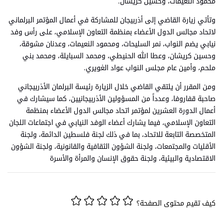
محمود النعيمات، وحسين كريشان.
وتأتي زيارة القاضي إلى أذربيجان للمشاركة في أعمال المؤتمر البرلماني
لاتحاد مجالس الدول الأعضاء بمنظمة التعاون الإسلامي، على رأس وفد
نيابي يضم النواب، نمر السليحات، ومحمود النعيمات، وعدنان مشوقة،
وحسين كريشان، وعطا الله الحنيطي، ومحمد السبايلة، ومحمد بني
ملحم، وأمين عام مجلس النواب عواد الغويري.
ومن المقرر أن يلتقي القاضي خلال الزيارة رئيسة البرلمان الأذربيجاني
صاحبة قفاروفا، وعدداً من المسؤولين الأذربيجانيين، كما سيشارك في
أعمال الدورة العشرين لمؤتمر اتحاد مجالس الدول الأعضاء بمنظمة
التعاون الإسلامي، فيما يشارك أعضاء الوفد النيابي في اجتماعات اللجان
المتخصصة التابعة للاتحاد، بما في ذلك لجنة فلسطين الدائمة، ولجنة
الأقليات والمجتمعات، ولجنة الشؤون الثقافية والقانونية، ولجنة الشؤون
الاقتصادية والبيئية، ولجنة حقوق الإنسان والمرأة والأسرة
كيف تقيم محتوى الصفحة؟