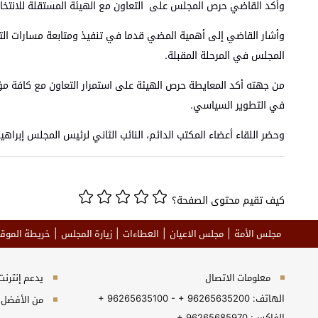
وأكد القاضي حرص المجلس على التعاون مع الهيئة المستقلة للانتخاب
وأشار القاضي إلى أهمية المضي قدما في تنفيذ ومتابعة مسارات ال
المجلس في المرحلة المقبلة.
من جهته أكد المعايطة حرص الهيئة على استمرار التعاون مع كافة مؤ
في التطوير السياسي.
وحضر اللقاء أعضاء المكتب الدائم، النائب الثاني لرئيس المجلس إبراه
كيف تقيم محتوى الصفحة؟
مجلس الأمة
مجلس الاعيان
العطاءات
زيارة المجلس
خريطة الموق
معلومات الاتصال
يدعم إنترنت إكسبلورر 10+, جو
الهاتف:
+ 96265635100 - + 96265635200
من الأفضل مش
الفاكس:
+ 96265685970