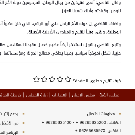
وقال القاضي: أنعى فقيدين من رجال الوطن، المرحومين دولة الأخ الك
للوطن وقيادته وأبناء شعبنا العزيز.
واضاف القاضي إن دولة الأخ الراحل علي أبو الراغب، الذي كان عضواً
الوطنية، وبقي وفياً للقيم والمبادىء الأردنية الأصيلة.
وتابع القاضي بالقول: نستذكر أيضاً عظيم خصال فقيدنا المهندس صالح
حزبيا، شكل نموذجاً سياسيا رصينا يحاكي مصالح الدولة ومؤسساتها، وال
كيف تقيم محتوى الصفحة؟
مجلس الأمة
مجلس الاعيان
العطاءات
زيارة المجلس
خريطة الموق
معلومات الاتصال
يدعم إنترنت إكسبلورر 10+, جو
الهاتف:
+ 96265635100 - + 96265635200
من الأفضل مش
الفاكس:
+ 96265685970
البرنامج المطلوب 