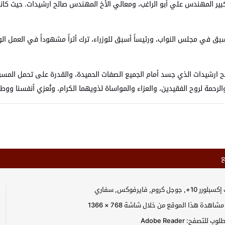
بير المهندس علي أبو الراغب، ومعالي الأخ المهندس صالح ارشيدات. حيث كان
 أسبق في مجلس النواب، ورئيساً أسبق للوزراء، ترك أثراً مشهوداً في العمل
 ارشيدات الذي جسد أمام الجميع الصفات الحميدة، والقدرة على تحمل المسؤول
رحمة لروح الفقيدين، والعزاء والمواساة لذويهما الكرام، ونُعزي أنفسنا ووطنا
ع
جل كروم, فايرفوكس, سفاري
اهدة هذا الموقع من خلال شاشة 768 × 1366
للتصفح: Adobe Reader