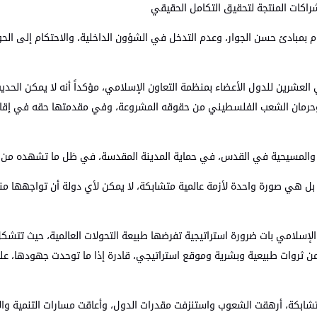
 الشراكات المنتجة لتحقيق التكامل الحقيقي
م بمبادئ حسن الجوار، وعدم التدخل في الشؤون الداخلية، والاحتكام إلى الحو
العشرين للدول الأعضاء بمنظمة التعاون الإسلامي، مؤكداً أنه لا يمكن الحديث
ال وحرمان الشعب الفلسطيني من حقوقه المشروعة، وفي مقدمتها حقه في إقام
 والمسيحية في القدس، في حماية المدينة المقدسة، في ظل ما تشهده من 
 بل هي صورة واحدة لأزمة عالمية متشابكة، لا يمكن لأي دولة أن تواجهها منف
لإسلامي بات ضرورة استراتيجية تفرضها طبيعة التحولات العالمية، حيث تتشكل 
 من ثروات طبيعية وبشرية وموقع استراتيجي، قادرة إذا ما توحدت جهودها، ع
ابكة، أرهقت الشعوب واستنزفت مقدرات الدول، وأعاقت مسارات التنمية والاس