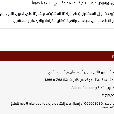
لي، ويقوض فرص التنمية المستدامة التي ننشدها جميعاً.
وحدت، وإن المستقبل يُصنع بإرادتنا المشتركة، وبقدرتنا على تحويل التنوع إلى
م التطلعات إلى سياسات واقعية تحقق الكرامة والازدهار والاستقرار.
ع
جل كروم, فايرفوكس, سفاري
اهدة هذا الموقع من خلال شاشة 768 × 1366
للتصفح: Adobe Reader
٢٠٢٦/٨/٣
يرجى الاتصال على 065008080 أو إرسال بريد إلكتروني إلى ncc@nitc.gov.jo للإبلاغ
ة تقنية