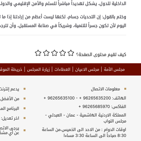
الداخلية للدول، يشكل تهديداً مباشراً للسلم والأمن الإقليمي والدو
وختم بالقول: إن التحديات جسام، لكنها ليست أعظم من إرادتنا إذا ما ت
اليوم لأن تكون جسراً للتنمية، وشريكاً في صناعة المستقبل، وأن تترج
كيف تقيم محتوى الصفحة؟
مجلس الأمة
مجلس الاعيان
العطاءات
زيارة المجلس
خريطة الموق
معلومات الاتصال
يدعم إنترنت إكسبلورر 10+, جو
الهاتف:
+ 96265635100 - + 96265635200
من الأفضل مش
الفاكس:
+ 96265685970
البرنامج المطلوب 
المملكة الاردنية الهاشمية - عمان - العبدلي -
اخر تعديل:
مجلس النواب
اوقات الدوام : من الاحد الى الخميس،من الساعة
عن أي مشكل
8:30 صباحاً الى الساعة 3:30 مساءا