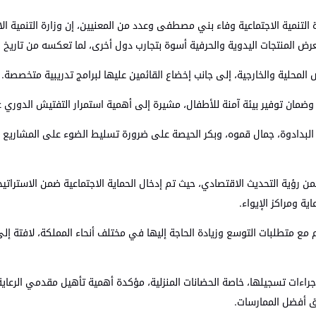
رة التنمية الاجتماعية وفاء بني مصطفى وعدد من المعنيين، إن وزارة التنمية ال
ض المنتجات اليدوية والحرفية أسوة بتجارب دول أخرى، لما تعكسه من تاريخ و
المحلية والخارجية، إلى جانب إخضاع القائمين عليها لبرامج تدريبية متخصصة.
ف، وضمان توفير بيئة آمنة للأطفال، مشيرة إلى أهمية استمرار التفتيش الدوري 
لبدادوة، جمال قموه، وبكر الحيصة على ضرورة تسليط الضوء على المشاريع الإ
ؤية التحديث الاقتصادي، حيث تم إدخال الحماية الاجتماعية ضمن الاستراتي
ة ومراكز الإيواء.
 مع متطلبات التوسع وزيادة الحاجة إليها في مختلف أنحاء المملكة، لافتة
جراءات تسجيلها، خاصة الحضانات المنزلية، مؤكدة أهمية تأهيل مقدمي الرعا
ق أفضل الممارسات.