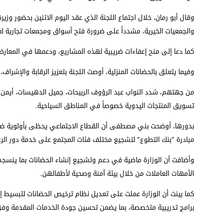
وقال أبو رمان، خلال اجتماع اللجنة الذي عقد اليوم الاثنين بحضور وزي
والجمعيات الخيرية، مشدداً على ضرورة فتح أسواق ومجمعات تجارية لعر
كما دعا إلى منح إعفاءات ضريبية لهذه المشاريع، ودعمها في المعارض 
وفيما يتعلق بالحضانات المنزلية، أوصت اللجنة بتعزيز الرقابة والإشرا
من جهتهم، شدد النواب عبد الرؤوف الربيحات، جميل الدهيسات، أيمن ا
تسويق المنتجات اليدوية خصوصاً في المناطق السياحية.
بدورها، أوضحت بني مصطفى أن القطاع الاجتماعي يحظى بأولوية ضمن ر
مبادرة "بنك التطوع" لتشجيع مختلف فئات المجتمع على خدمة دور الرعاي
وأضافت أن الوزارة ماضية في دعم وتشجيع إنشاء الحضانات بما ينسجم
الأمهات العاملات من خلال بيئة آمنة وصحية لأطفالهن.
كما بينت أن الوزارة عملت على تعديل نظام ترخيص الحضانات لتبسيط إ
برامج تدريبية متخصصة، بما يضمن تحسين جودة الخدمات المقدمة وف