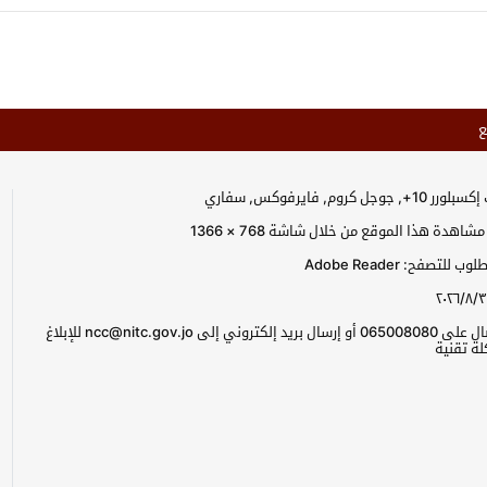
ع
جل كروم, فايرفوكس, سفاري
اهدة هذا الموقع من خلال شاشة 768 × 1366
للتصفح: Adobe Reader
٢٠٢٦/٨/٣
يرجى الاتصال على 065008080 أو إرسال بريد إلكتروني إلى ncc@nitc.gov.jo للإبلاغ
ة تقنية