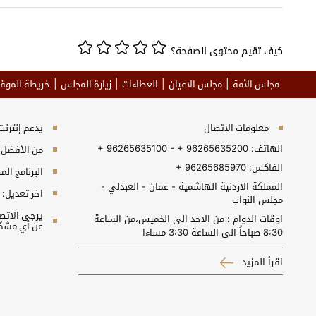
كيف تقيم محتوى الصفحة؟
مجلس الأمة
مجلس الاعيان
العطاءات
زيارة المجلس
خريطة الموق
معلومات الاتصال
يدعم إنترنت إكسبلورر 10+, جو
الهاتف:
+ 96265635100 - + 96265635200
من الأفضل مش
الفاكس:
+ 96265685970
البرنامج المطلوب 
المملكة الاردنية الهاشمية - عمان - العبدلي -
اخر تعديل:
مجلس النواب
اوقات الدوام : من الاحد الى الخميس،من الساعة
عن أي مشكل
8:30 صباحاً الى الساعة 3:30 مساءا
اقرأ المزيد