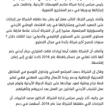
رئيس مجلس إدارة شركة مناجم الفوسفات الأردنية، واطلعت على
إنجازاتها ودورها في دعم المشاريع التنموية.
وأشاد رئيس اللجنة، النائب معتز أبو رمان، بما حققته الشركة من إنجازات
على الصعيد المحلي ومشاركتها في رفد الاقتصاد الوطني الأردني
والمسؤولية المجتمعية، مشيرا إلى أن الشركة أحدثت علامة فارقة على
مستوى التعدين على المستوى الإقليمي والدولي؛ حيث انتقلت خلال 7
سنوات لتصبح أكبر شركة رائدة في مجال التصنيع.
وأضاف أن الشركة حققت أيضا إيرادات فاقت الملياري دينار أردني رغم
أنها كانت تعاني من خسائر باهظة عام 2018 كادت تؤدي إلى إعلان
إفلاسها.
وقال إن الشركة دعمت المجتمع المحلي وتحاول التوسع في المناطق
التعدينية الإضافية ودعم ريادة الأعمال والتدريب المهني فهي تعتبر
قصة نجاح وطنية تعود عوائدها على خزينة الدولة الأردنية وتوفر فرص
عمل للشباب الأردني الباحثين عن العمل بعد تدريبهم وتأهيلهم.
من جانبه، أكد رئيس مجلس إدارة الشركة، الدكتور محمد الذنيبات، أن
النجاحات التي حققتها الشركة منذ عام 2018، أسهمت في دعم