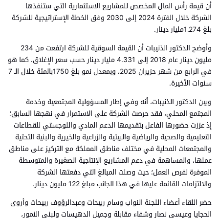
أن قيمة رأس المال المخصص للمشاريع الاستثمارية التي ستنفذها
الشركة خلال الفترة 2024 إلى 2030 وفق الخطة الإستراتيجية للشركة
بلغ 1.274مليار دينار.
وأوضح الدكتور الذنيبات أن القيمة السوقية للشركة ارتفعت من 234
مليون دينار عام 2018 إلى 4.331 مليار دينار حسب سعر الإغلاق، كما هو
في الرابع من شهر حزيران 2025، وبمعدل نمو بلغ 1750بالمئة خلال الـ 7
سنوات الأخيرة.
وبين الدكتور الذنيبات، أنه وفي إطار المسؤولية المجتمعية وخدمة
المجتمع المحلي، فقد حرصت الشركة على الاستمرار في نهجها السابق؛
إذ عززت حضورها الفاعل بتقديمها الدعم المادي واللوجستي للقطاعات
التعليمية والصحية والرياضية والبيئية والزراعية والخيرية والبنية التحتية
والمجتمعات المحلية في مختلف مناطق المملكة مع التركيز على مناطق
عملها، والمساهمة في دعم المشاريع الإنتاجية الصغيرة والمتوسطة
الموفرة لفرص العمل؛ حيث وصلت المبالغ التي دفعتها الشركة
والالتزامات القائمة عليها في هذا الجانب مبلغ 122 مليون دينار.
حضر اللقاء أعضاء اللجنة النواب وسام ربيحات وعبدالرؤوف ربيحات وأروى
الحجايا وعيسى نصار وشفاء مقابلة وجميل الدهيسات ولبنى النمور،