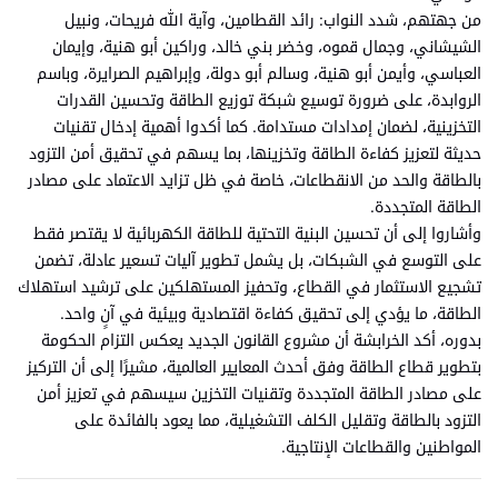
من جهتهم، شدد النواب: رائد القطامين، وآية الله فريحات، ونبيل
الشيشاني، وجمال قموه، وخضر بني خالد، وراكين أبو هنية، وإيمان
العباسي، وأيمن أبو هنية، وسالم أبو دولة، وإبراهيم الصرايرة، وباسم
الروابدة، على ضرورة توسيع شبكة توزيع الطاقة وتحسين القدرات
التخزينية، لضمان إمدادات مستدامة. كما أكدوا أهمية إدخال تقنيات
حديثة لتعزيز كفاءة الطاقة وتخزينها، بما يسهم في تحقيق أمن التزود
بالطاقة والحد من الانقطاعات، خاصة في ظل تزايد الاعتماد على مصادر
الطاقة المتجددة.
وأشاروا إلى أن تحسين البنية التحتية للطاقة الكهربائية لا يقتصر فقط
على التوسع في الشبكات، بل يشمل تطوير آليات تسعير عادلة، تضمن
تشجيع الاستثمار في القطاع، وتحفيز المستهلكين على ترشيد استهلاك
الطاقة، ما يؤدي إلى تحقيق كفاءة اقتصادية وبيئية في آنٍ واحد.
بدوره، أكد الخرابشة أن مشروع القانون الجديد يعكس التزام الحكومة
بتطوير قطاع الطاقة وفق أحدث المعايير العالمية، مشيرًا إلى أن التركيز
على مصادر الطاقة المتجددة وتقنيات التخزين سيسهم في تعزيز أمن
التزود بالطاقة وتقليل الكلف التشغيلية، مما يعود بالفائدة على
المواطنين والقطاعات الإنتاجية.