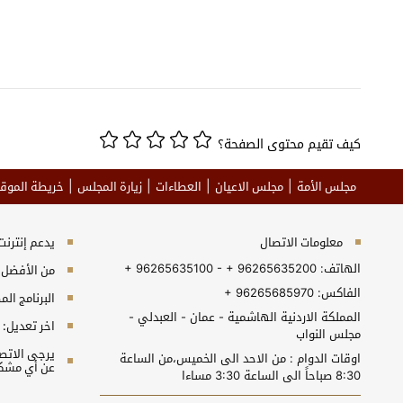
كيف تقيم محتوى الصفحة؟
مجلس الأمة
مجلس الاعيان
العطاءات
زيارة المجلس
خريطة الموق
معلومات الاتصال
يدعم إنترنت إكسبلورر 10+, جو
الهاتف:
+ 96265635100 - + 96265635200
من الأفضل مش
الفاكس:
+ 96265685970
البرنامج المطلوب 
المملكة الاردنية الهاشمية - عمان - العبدلي -
اخر تعديل:
مجلس النواب
اوقات الدوام : من الاحد الى الخميس،من الساعة
عن أي مشكل
8:30 صباحاً الى الساعة 3:30 مساءا