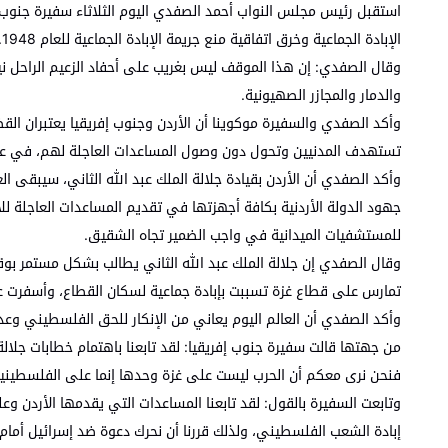
استقبل رئيس مجلس النواب أحمد الصفدي اليوم الثلاثاء سفيرة جنوب إ
الإبادة الجماعية وخرق اتفاقية منع جريمة الإبادة الجماعية للعام 1948.
وقال الصفدي: إن هذا الموقف ليس بغريب على أحفاد الزعيم الراحل ني
والدمار والمجازر الصهيونية.
وأكد الصفدي والسفيرة موكوينا أن الأردن وجنوب إفريقيا يعتبران ا
تستهدف المدنيين وتحول دون وصول المساعدات العاجلة لهم، في عملي
وأكد الصفدي أن الأردن بقيادة جلالة الملك عبد الله الثاني، سيبقى ا
جهود الدولة الأردنية بكافة أجهزتها في تقديم المساعدات العاجلة 
للمستشفيات الميدانية في واجب الضمير تجاه الشقيق.
وقال الصفدي إن جلالة الملك عبد الله الثاني يطالب بشكل مستمر بو
تمارس على قطاع غزة تسببت بإبادة جماعية لسكان القطاع، وأسفرت عن 
وأكد الصفدي أن العالم اليوم يعاني من الإنكار للحق الفلسطيني وعدم
من جهتها قالت سفيرة جنوب إفريقيا: لقد تابعنا باهتمام خطابات جلا
فنحن نرى معكم أن الحرب ليست على غزة وحدها إنما على الفلسطينيي
وتابعت السفيرة بالقول: لقد تابعنا المساعدات التي يقدمها الأردن 
إبادة الشعب الفلسطيني، ولذلك قررنا أن نحرك دعوة ضد إسرائيل أمام