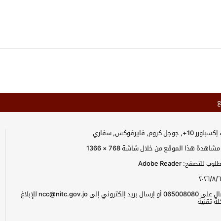
ع
جل كروم, فايرفوكس, سفاري
اهدة هذا الموقع من خلال شاشة 768 × 1366
للتصفح: Adobe Reader
٢٠٢٦/٨/٦
يرجى الاتصال على 065008080 أو إرسال بريد إلكتروني إلى ncc@nitc.gov.jo للإبلاغ
ة تقنية