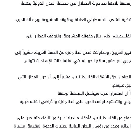
فعتها بلادها ضد دولة الاحتلال في محكمة العدل الدولية بتهمة
 لقضية الشعب الفلسطيني العادلة وحقوقه المشروعة بوجه آلة الحرب
الفلسطيني حتى ينال حقوقه المشروعة، وتتوقف المجازر التي
جير الغزيين، ومحاولات فصل قطاع غزة عن الضفة الغربية، مشيراً إلى
وي مع صقور سلاح الجو الملكي، مثلما كانت الإمدادات تتوالى
امن لحق الأشقاء الفلسطينيين، مشيراً إلى أن حرب المجازر التي
ييق عليهم.
ً ان استمرار الحرب سيشعل المنطقة برمتها.
سطيني والتحشيد لوقف الحرب على قطاع غزة والأراضي الفلسطينية،
اع عن الفلسطينيين، فأحفاد مانديلا لا يرضون البقاء متفرجين على
ئم وعدد من رؤساء اللجان النيابية بحيثيات الدعوة المقدمة، مشيرة