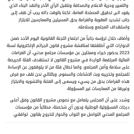
والتعبير وحرية الاعلام والصحافة ونتقبل الرأي الآخر والنقد البناء الذي
يقود الى تحقيق المصلحة العامة، لكننا بالوقت ذاته يجب أن نقف إلى
جانب تشديد العقوبة والغرامة بحق المسيئين والممارسين للابتزاز
واستهداف المجتمع وسلامته.
وأضاف خلال ترؤسه جانباً من اجتماع اللجنة القانونية اليوم الأحد ضمن
الحوارات التي أطلقتها لمناقشة مشروع قانون الجرائم الإلكترونية لسنة
2023 بحضور خبراء وممثلين عن مؤسسات مجتمع مدني، أن الغرامات
المالية المرتفعة الواردة في مشروع القانون لا تستهدف الفئة الحريصة
على سلامة وأمن المجتمع، وانما تطال فئة من لا يتوقفون عن الإساءة
للمجتمع وتخريبه وبث الاشاعات والسموم، وبالتالي نحن نقف مع فرض
هذه الغرامات بحق من يسيء ويسعى إلى الفتنة والتشويه والابتزاز
وغيرها من الممارسات غير المسؤولة.
وشدد على أن المجلس يتعامل مع نصوص مشروع القانون وفق أعلى
درجات المسؤولية الوطنية ودون أي شخصنة، مطالباً من مؤسسات
المجتمع المدني التواصل مع النواب والحوار للخروج بقانون توافقي.