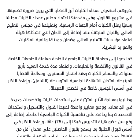
بدورهم، استعرض عمداء الكليات أبرز القضايا التي يرون ضرورة تضمينها
في مشروع القانون، وفي مقدمتها اعتماد مجلس عمداء الكليات مجلسًا
رسميًا يمثل الكليات أمام الجهات الرسمية، وتمثيلها في مجلس التعليم
العالي واللجان المنبثقة عنه، إضافة إلى اللجان التي تشكلها هيئة
اعتماد مؤسسات التعليم العالي وضمان جودتها وتنمية المهارات
والموارد البشرية.
كما دعوا إلى معاملة الكليات الجامعية الخاصة معاملة الجامعات الخاصة
في القانون والأنظمة والتعليمات، واعتماد مدة خدمة العميد بأربع
سنوات، والسماح للكليات بعقد امتحان المستوى، ومعالجة القضايا
المرتبطة بامتحان الشهادة الجامعية المتوسطة (الشامل)، وإعادة النظر
في أسس التجسير، خاصة في تخصص الصيدلة.
وطالبوا بمعالجة الآثار المترتبة على استحداث كليات وتخصصات جديدة
في الجامعات، ووضع معايير واضحة لضبط القبول والتسجيل واستحداث
التخصصات بما يحافظ على تنافسية الكليات الجامعية الخاصة، إضافة إلى
رفع سن عضو هيئة التدريس فيها إلى (75) عامًا، وإعادة النظر في
أسس قبول الطلبة بما يسمح بقبول الحاصلين على معدل أقل من
(60%) ضمن ضوابط محددة، لا سيما في البرامج المهنية والتقنية.