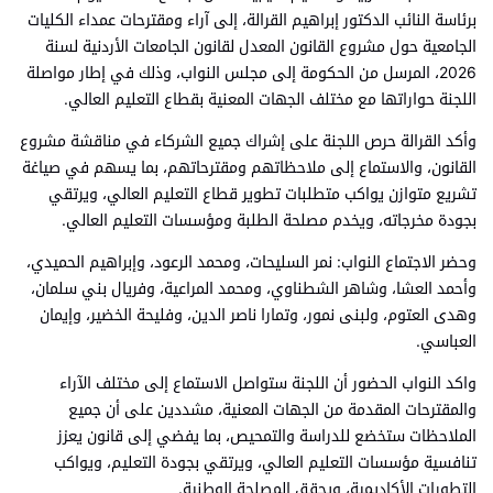
برئاسة النائب الدكتور إبراهيم القرالة، إلى آراء ومقترحات عمداء الكليات
الجامعية حول مشروع القانون المعدل لقانون الجامعات الأردنية لسنة
2026، المرسل من الحكومة إلى مجلس النواب، وذلك في إطار مواصلة
اللجنة حواراتها مع مختلف الجهات المعنية بقطاع التعليم العالي.
وأكد القرالة حرص اللجنة على إشراك جميع الشركاء في مناقشة مشروع
القانون، والاستماع إلى ملاحظاتهم ومقترحاتهم، بما يسهم في صياغة
تشريع متوازن يواكب متطلبات تطوير قطاع التعليم العالي، ويرتقي
بجودة مخرجاته، ويخدم مصلحة الطلبة ومؤسسات التعليم العالي.
وحضر الاجتماع النواب: نمر السليحات، ومحمد الرعود، وإبراهيم الحميدي،
وأحمد العشا، وشاهر الشطناوي، ومحمد المراعية، وفريال بني سلمان،
وهدى العتوم، ولبنى نمور، وتمارا ناصر الدين، وفليحة الخضير، وإيمان
العباسي.
واكد النواب الحضور أن اللجنة ستواصل الاستماع إلى مختلف الآراء
والمقترحات المقدمة من الجهات المعنية، مشددين على أن جميع
الملاحظات ستخضع للدراسة والتمحيص، بما يفضي إلى قانون يعزز
تنافسية مؤسسات التعليم العالي، ويرتقي بجودة التعليم، ويواكب
التطورات الأكاديمية، ويحقق المصلحة الوطنية.