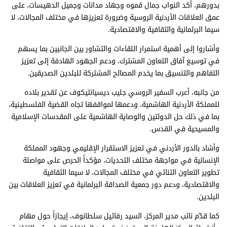
بدورهم، أكد النواب جمال قموه وجهاد مدانات وجميل الدهيسات، على
عمق العلاقات الأردنية الروسية وضرورة تعزيزها في مختلف المجالات، لا
سيما البرلمانية والثقافية والاقتصادية.
وأشاروا إلى أهمية استمرار اللقاءات والتشاور بين الجانبين بما يسهم
في توسيع آفاق التعاون المشترك، ودعم الجهود الهادفة إلى تعزيز
التفاهم والتنسيق بما يخدم المصالح المشتركة للبلدين الصديقين.
من جانبه، أعرب السفير الروسي جليب ديسيانتيكوف عن تقدير بلاده
للمملكة الأردنية الهاشمية، ودعمها لمواقفها تجاه القضية الفلسطينية،
بما في ذلك حل الدولتين والوصاية الهاشمية على المقدسات الإسلامية
والمسيحية في القدس.
وأشاد بالدور الأردني في تعزيز الاستقرار الإقليمي وجهود المملكة
الإنسانية في مواجهة مختلف التحديات، مؤكداً الحرص على مواصلة
تطوير التعاون الثنائي في مختلف المجالات، لا سيما الثقافية
والاقتصادية، ودعم دور جمعية الصداقة البرلمانية في تعزيز العلاقات بين
البلدين.
كما قدّم نائب مدير المركز، السيد رفائيل سلطانوف، إيجازاً حول مهام