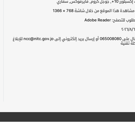
جل كروم, فايرفوكس, سفاري
اهدة هذا الموقع من خلال شاشة 768 × 1366
للتصفح: Adobe Reader
٢٠٢٦/٨/٦
يرجى الاتصال على 065008080 أو إرسال بريد إلكتروني إلى ncc@nitc.gov.jo للإبلاغ
ة تقنية