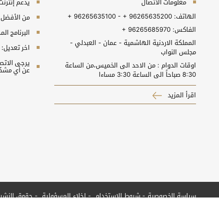
معلومات الاتصال
يدعم إنترنت إكسبلورر 10+, جو
الهاتف:
+ 96265635100 - + 96265635200
من الأفضل مش
الفاكس:
+ 96265685970
البرنامج المطلوب 
المملكة الاردنية الهاشمية - عمان - العبدلي -
اخر تعديل:
مجلس النواب
اوقات الدوام : من الاحد الى الخميس،من الساعة
عن أي مشكل
8:30 صباحاً الى الساعة 3:30 مساءا
اقرأ المزيد
سياسة الخصوصية
شروط الاستخدام
إخلاء المسؤولية
حقوق النشر
جميع الحقوق محفوظة © 2026 مجلس النواب الأردني